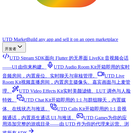
UTD Market
Build any app and sell it on an open marketplace
开发者
UTD Stream SDK
面向 Flutter 的无界面 LiveKit 音视频会话
——UI 由你来构建。
UTD Audio Room Kit
开箱即用的实时
音频房间，内置座位、实时聊天与审核管理。
UTD Live
Room Kit
视频直播房间，内置房主摄像头、嘉宾画面与上麦管
理。
UTD Video Effects Kit
实时美颜滤镜、LUT 调色与人脸
特效。
UTD Chat Kit
开箱即用的 1:1 与群组聊天，内置媒
体、在线状态与推送。
UTD Calls Kit
开箱即用的 1:1 音视
频通话，内置原生通话 UI 与推送。
UTD Games
为你的应
用添加完整的游戏目录——由 UTD 作为你的代理来运营。
浏
览所有 SDK