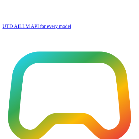
UTD AI
LLM API for every model