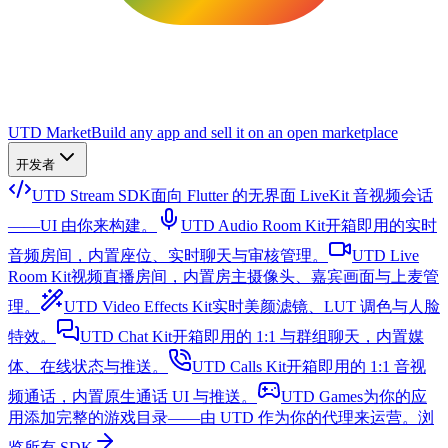
UTD Market
Build any app and sell it on an open marketplace
开发者
UTD Stream SDK
面向 Flutter 的无界面 LiveKit 音视频会话
——UI 由你来构建。
UTD Audio Room Kit
开箱即用的实时
音频房间，内置座位、实时聊天与审核管理。
UTD Live
Room Kit
视频直播房间，内置房主摄像头、嘉宾画面与上麦管
理。
UTD Video Effects Kit
实时美颜滤镜、LUT 调色与人脸
特效。
UTD Chat Kit
开箱即用的 1:1 与群组聊天，内置媒
体、在线状态与推送。
UTD Calls Kit
开箱即用的 1:1 音视
频通话，内置原生通话 UI 与推送。
UTD Games
为你的应
用添加完整的游戏目录——由 UTD 作为你的代理来运营。
浏
览所有 SDK