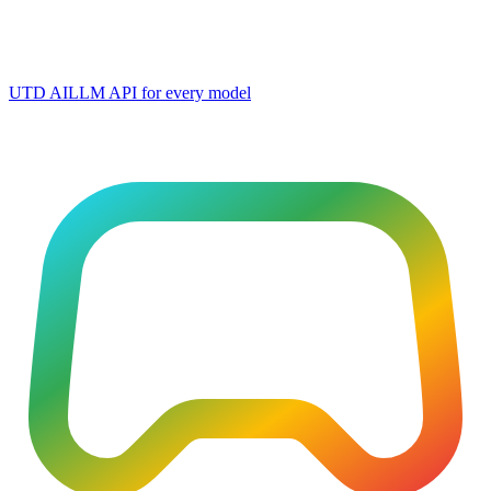
UTD AI
LLM API for every model