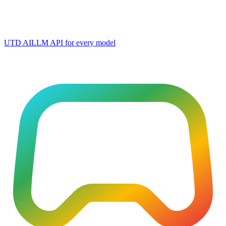
UTD AI
LLM API for every model