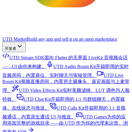
UTD Market
Build any app and sell it on an open marketplace
开发者
UTD Stream SDK
面向 Flutter 的无界面 LiveKit 音视频会话
——UI 由你来构建。
UTD Audio Room Kit
开箱即用的实时
音频房间，内置座位、实时聊天与审核管理。
UTD Live
Room Kit
视频直播房间，内置房主摄像头、嘉宾画面与上麦管
理。
UTD Video Effects Kit
实时美颜滤镜、LUT 调色与人脸
特效。
UTD Chat Kit
开箱即用的 1:1 与群组聊天，内置媒
体、在线状态与推送。
UTD Calls Kit
开箱即用的 1:1 音视
频通话，内置原生通话 UI 与推送。
UTD Games
为你的应
用添加完整的游戏目录——由 UTD 作为你的代理来运营。
浏
览所有 SDK