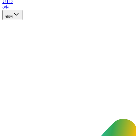
UTD
হোম
সার্ভিস