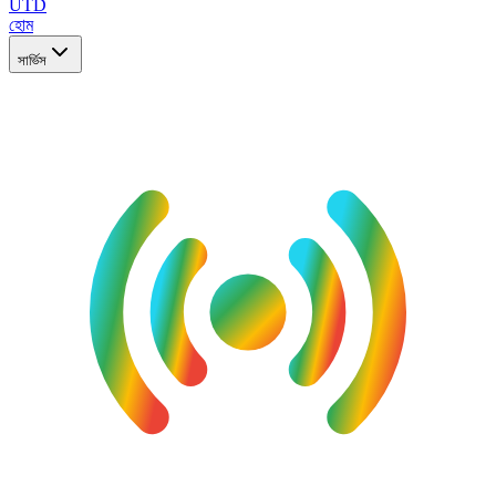
UTD
হোম
সার্ভিস