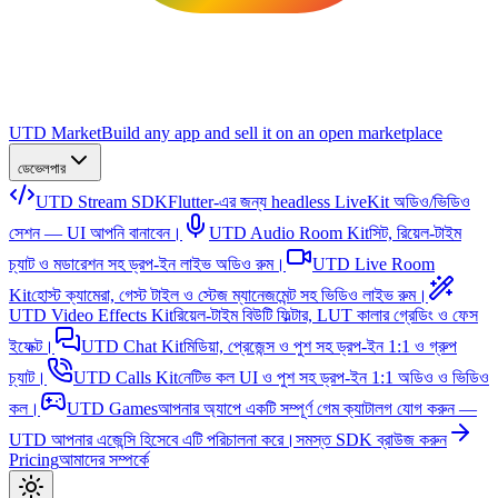
UTD Market
Build any app and sell it on an open marketplace
ডেভেলপার
UTD Stream SDK
Flutter-এর জন্য headless LiveKit অডিও/ভিডিও
সেশন — UI আপনি বানাবেন।
UTD Audio Room Kit
সিট, রিয়েল-টাইম
চ্যাট ও মডারেশন সহ ড্রপ-ইন লাইভ অডিও রুম।
UTD Live Room
Kit
হোস্ট ক্যামেরা, গেস্ট টাইল ও স্টেজ ম্যানেজমেন্ট সহ ভিডিও লাইভ রুম।
UTD Video Effects Kit
রিয়েল-টাইম বিউটি ফিল্টার, LUT কালার গ্রেডিং ও ফেস
ইফেক্ট।
UTD Chat Kit
মিডিয়া, প্রেজেন্স ও পুশ সহ ড্রপ-ইন 1:1 ও গ্রুপ
চ্যাট।
UTD Calls Kit
নেটিভ কল UI ও পুশ সহ ড্রপ-ইন 1:1 অডিও ও ভিডিও
কল।
UTD Games
আপনার অ্যাপে একটি সম্পূর্ণ গেম ক্যাটালগ যোগ করুন —
UTD আপনার এজেন্সি হিসেবে এটি পরিচালনা করে।
সমস্ত SDK ব্রাউজ করুন
Pricing
আমাদের সম্পর্কে