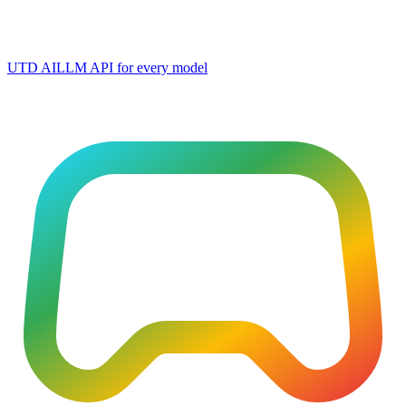
UTD AI
LLM API for every model