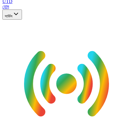
UTD
হোম
সার্ভিস