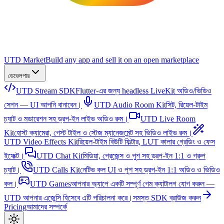
UTD Market
Build any app and sell it on an open marketplace
ডেভেলপার
UTD Stream SDK
Flutter-এর জন্য headless LiveKit অডিও/ভিডিও
সেশন — UI আপনি বানাবেন।
UTD Audio Room Kit
সিট, রিয়েল-টাইম
চ্যাট ও মডারেশন সহ ড্রপ-ইন লাইভ অডিও রুম।
UTD Live Room
Kit
হোস্ট ক্যামেরা, গেস্ট টাইল ও স্টেজ ম্যানেজমেন্ট সহ ভিডিও লাইভ রুম।
UTD Video Effects Kit
রিয়েল-টাইম বিউটি ফিল্টার, LUT কালার গ্রেডিং ও ফেস
ইফেক্ট।
UTD Chat Kit
মিডিয়া, প্রেজেন্স ও পুশ সহ ড্রপ-ইন 1:1 ও গ্রুপ
চ্যাট।
UTD Calls Kit
নেটিভ কল UI ও পুশ সহ ড্রপ-ইন 1:1 অডিও ও ভিডিও
কল।
UTD Games
আপনার অ্যাপে একটি সম্পূর্ণ গেম ক্যাটালগ যোগ করুন —
UTD আপনার এজেন্সি হিসেবে এটি পরিচালনা করে।
সমস্ত SDK ব্রাউজ করুন
Pricing
আমাদের সম্পর্কে