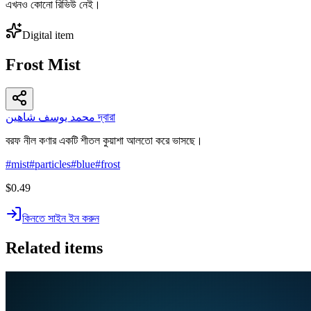
এখনও কোনো রিভিউ নেই।
Digital item
Frost Mist
محمد يوسف شاهين দ্বারা
বরফ নীল কণার একটি শীতল কুয়াশা আলতো করে ভাসছে।
#
mist
#
particles
#
blue
#
frost
$0.49
কিনতে সাইন ইন করুন
Related items