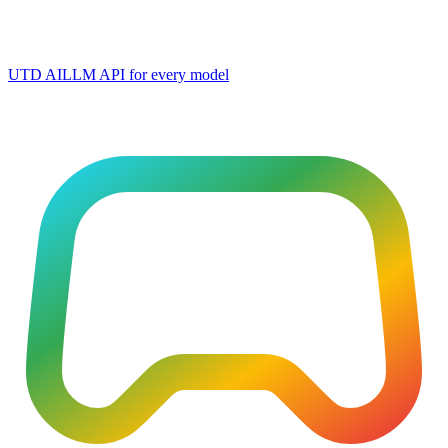
UTD AI
LLM API for every model