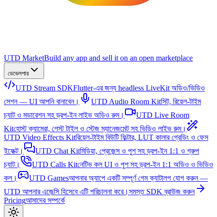
UTD Market
Build any app and sell it on an open marketplace
ডেভেলপার
UTD Stream SDK
Flutter-এর জন্য headless LiveKit অডিও/ভিডিও
সেশন — UI আপনি বানাবেন।
UTD Audio Room Kit
সিট, রিয়েল-টাইম
চ্যাট ও মডারেশন সহ ড্রপ-ইন লাইভ অডিও রুম।
UTD Live Room
Kit
হোস্ট ক্যামেরা, গেস্ট টাইল ও স্টেজ ম্যানেজমেন্ট সহ ভিডিও লাইভ রুম।
UTD Video Effects Kit
রিয়েল-টাইম বিউটি ফিল্টার, LUT কালার গ্রেডিং ও ফেস
ইফেক্ট।
UTD Chat Kit
মিডিয়া, প্রেজেন্স ও পুশ সহ ড্রপ-ইন 1:1 ও গ্রুপ
চ্যাট।
UTD Calls Kit
নেটিভ কল UI ও পুশ সহ ড্রপ-ইন 1:1 অডিও ও ভিডিও
কল।
UTD Games
আপনার অ্যাপে একটি সম্পূর্ণ গেম ক্যাটালগ যোগ করুন —
UTD আপনার এজেন্সি হিসেবে এটি পরিচালনা করে।
সমস্ত SDK ব্রাউজ করুন
Pricing
আমাদের সম্পর্কে