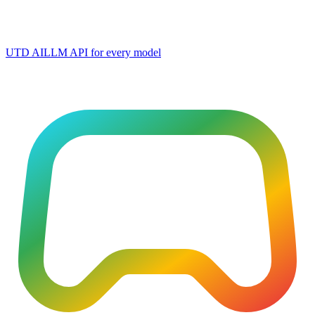
UTD AI
LLM API for every model