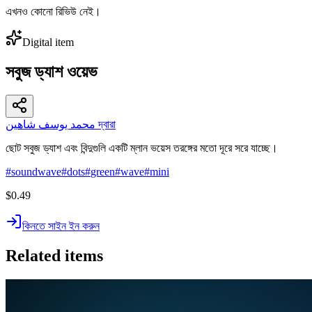
এখনও কোনো রিভিউ নেই।
Digital item
সবুজ ড্যাশ ওয়েভ
محمد يوسف شاهين দ্বারা
ছোট সবুজ ড্যাশ এবং বিন্দুগুলি একটি ম্লান ভয়েস তরঙ্গের মতো দূরে সরে যাচ্ছে।
#
soundwave
#
dots
#
green
#
wave
#
mini
$0.49
কিনতে সাইন ইন করুন
Related items