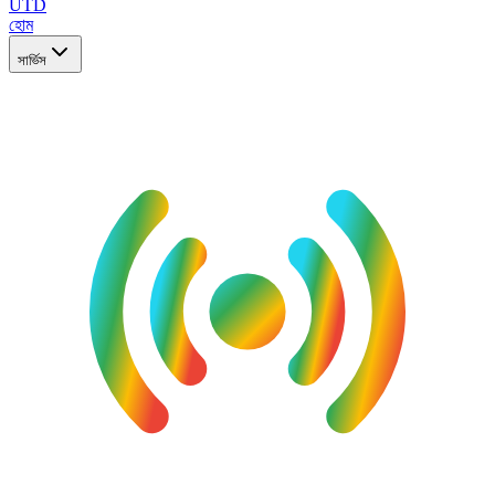
UTD
হোম
সার্ভিস