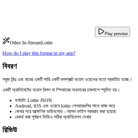
Play preview
Other In-Stream
Lottie
How do I play this format in my app?
বিবরণ
সবুজ বিন্দু এবং বারের একটি সারি একটি কমপ্যাক্ট ভয়েস ওয়েভের মতো প্রবাহিত হচ্ছে।
একটি অ্যানিমেটেড ভয়েস রিপল যা স্পিকারের অবতারের চারপাশে স্পন্দিত হয়।
ফর্ম্যাট: Lottie JSON
Android, iOS এবং ওয়েবে lottie প্লেয়ারগুলির সাথে কাজ করে
কেনার পরে তাত্ক্ষণিক ডাউনলোড - আসল ফাইল সরবরাহ করা হয়েছে
রেকর্ড করা পূর্বরূপ ভিডিও সঠিক অ্যানিমেশন দেখায়
রিভিউ