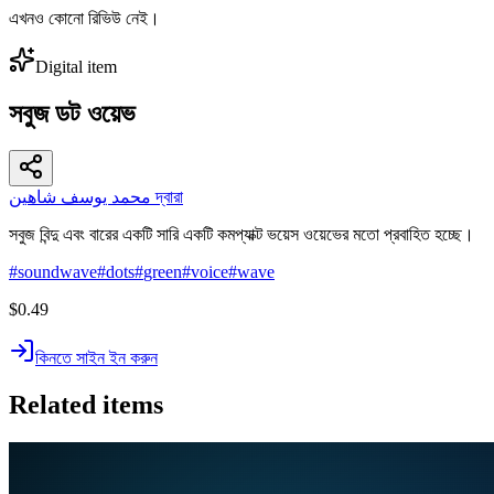
এখনও কোনো রিভিউ নেই।
Digital item
সবুজ ডট ওয়েভ
محمد يوسف شاهين দ্বারা
সবুজ বিন্দু এবং বারের একটি সারি একটি কমপ্যাক্ট ভয়েস ওয়েভের মতো প্রবাহিত হচ্ছে।
#
soundwave
#
dots
#
green
#
voice
#
wave
$0.49
কিনতে সাইন ইন করুন
Related items