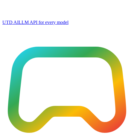
UTD AI
LLM API for every model