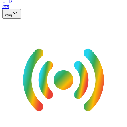
UTD
হোম
সার্ভিস