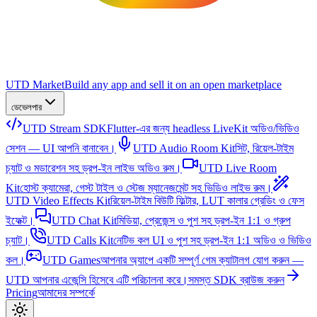
UTD Market
Build any app and sell it on an open marketplace
ডেভেলপার
UTD Stream SDK
Flutter-এর জন্য headless LiveKit অডিও/ভিডিও
সেশন — UI আপনি বানাবেন।
UTD Audio Room Kit
সিট, রিয়েল-টাইম
চ্যাট ও মডারেশন সহ ড্রপ-ইন লাইভ অডিও রুম।
UTD Live Room
Kit
হোস্ট ক্যামেরা, গেস্ট টাইল ও স্টেজ ম্যানেজমেন্ট সহ ভিডিও লাইভ রুম।
UTD Video Effects Kit
রিয়েল-টাইম বিউটি ফিল্টার, LUT কালার গ্রেডিং ও ফেস
ইফেক্ট।
UTD Chat Kit
মিডিয়া, প্রেজেন্স ও পুশ সহ ড্রপ-ইন 1:1 ও গ্রুপ
চ্যাট।
UTD Calls Kit
নেটিভ কল UI ও পুশ সহ ড্রপ-ইন 1:1 অডিও ও ভিডিও
কল।
UTD Games
আপনার অ্যাপে একটি সম্পূর্ণ গেম ক্যাটালগ যোগ করুন —
UTD আপনার এজেন্সি হিসেবে এটি পরিচালনা করে।
সমস্ত SDK ব্রাউজ করুন
Pricing
আমাদের সম্পর্কে