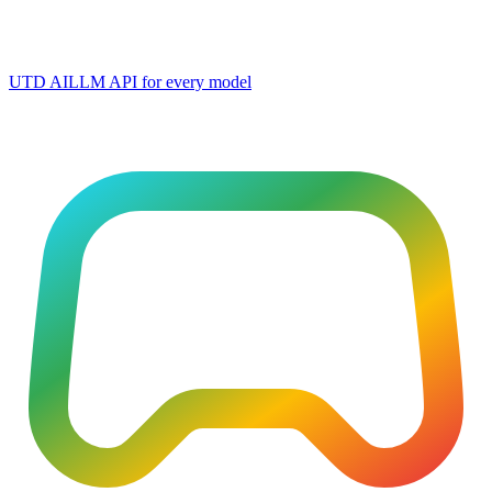
UTD AI
LLM API for every model