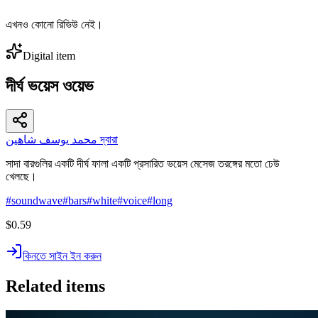
এখনও কোনো রিভিউ নেই।
Digital item
দীর্ঘ ভয়েস ওয়েভ
محمد يوسف شاهين দ্বারা
সাদা বারগুলির একটি দীর্ঘ ফালা একটি প্রসারিত ভয়েস মেসেজ তরঙ্গের মতো ঢেউ
খেলছে।
#
soundwave
#
bars
#
white
#
voice
#
long
$0.59
কিনতে সাইন ইন করুন
Related items