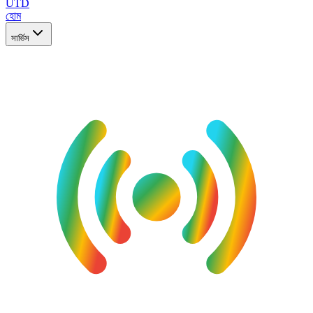
UTD
হোম
সার্ভিস