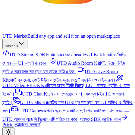
UTD Market
Build any app and sell it on an open marketplace
ডেভেলপার
UTD Stream SDK
Flutter-এর জন্য headless LiveKit অডিও/ভিডিও
সেশন — UI আপনি বানাবেন।
UTD Audio Room Kit
সিট, রিয়েল-টাইম
চ্যাট ও মডারেশন সহ ড্রপ-ইন লাইভ অডিও রুম।
UTD Live Room
Kit
হোস্ট ক্যামেরা, গেস্ট টাইল ও স্টেজ ম্যানেজমেন্ট সহ ভিডিও লাইভ রুম।
UTD Video Effects Kit
রিয়েল-টাইম বিউটি ফিল্টার, LUT কালার গ্রেডিং ও ফেস
ইফেক্ট।
UTD Chat Kit
মিডিয়া, প্রেজেন্স ও পুশ সহ ড্রপ-ইন 1:1 ও গ্রুপ
চ্যাট।
UTD Calls Kit
নেটিভ কল UI ও পুশ সহ ড্রপ-ইন 1:1 অডিও ও ভিডিও
কল।
UTD Games
আপনার অ্যাপে একটি সম্পূর্ণ গেম ক্যাটালগ যোগ করুন —
UTD আপনার এজেন্সি হিসেবে এটি পরিচালনা করে।
সমস্ত SDK ব্রাউজ করুন
Pricing
আমাদের সম্পর্কে