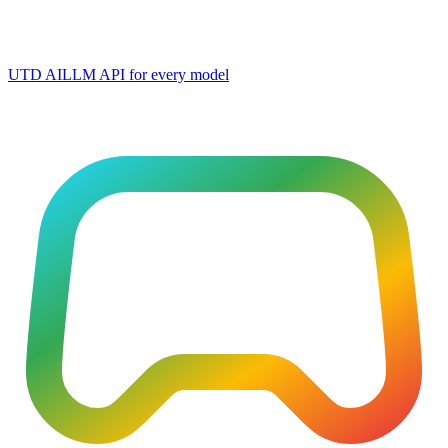
UTD AI
LLM API for every model