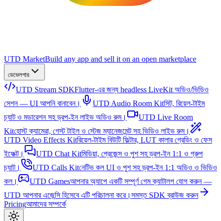
UTD Market
Build any app and sell it on an open marketplace
ডেভেলপার
UTD Stream SDK
Flutter-এর জন্য headless LiveKit অডিও/ভিডিও
সেশন — UI আপনি বানাবেন।
UTD Audio Room Kit
সিট, রিয়েল-টাইম
চ্যাট ও মডারেশন সহ ড্রপ-ইন লাইভ অডিও রুম।
UTD Live Room
Kit
হোস্ট ক্যামেরা, গেস্ট টাইল ও স্টেজ ম্যানেজমেন্ট সহ ভিডিও লাইভ রুম।
UTD Video Effects Kit
রিয়েল-টাইম বিউটি ফিল্টার, LUT কালার গ্রেডিং ও ফেস
ইফেক্ট।
UTD Chat Kit
মিডিয়া, প্রেজেন্স ও পুশ সহ ড্রপ-ইন 1:1 ও গ্রুপ
চ্যাট।
UTD Calls Kit
নেটিভ কল UI ও পুশ সহ ড্রপ-ইন 1:1 অডিও ও ভিডিও
কল।
UTD Games
আপনার অ্যাপে একটি সম্পূর্ণ গেম ক্যাটালগ যোগ করুন —
UTD আপনার এজেন্সি হিসেবে এটি পরিচালনা করে।
সমস্ত SDK ব্রাউজ করুন
Pricing
আমাদের সম্পর্কে