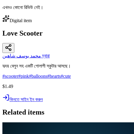
এখনও কোনো রিভিউ নেই।
Digital item
Love Scooter
محمد يوسف شاهين দ্বারা
হৃদয় বেলুন সহ একটি গোলাপী স্কুটার আসছে।
#
scooter
#
pink
#
balloons
#
hearts
#
cute
$1.49
কিনতে সাইন ইন করুন
Related items