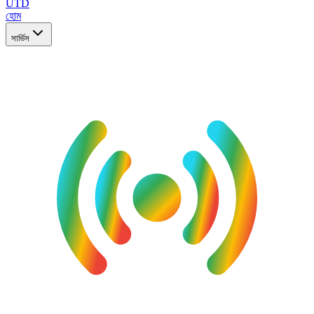
UTD
হোম
সার্ভিস