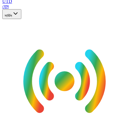
UTD
হোম
সার্ভিস