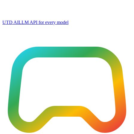
UTD AI
LLM API for every model