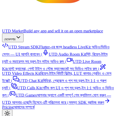
UTD Market
Build any app and sell it on an open marketplace
ডেভেলপার
UTD Stream SDK
Flutter-এর জন্য headless LiveKit অডিও/ভিডিও
সেশন — UI আপনি বানাবেন।
UTD Audio Room Kit
সিট, রিয়েল-টাইম
চ্যাট ও মডারেশন সহ ড্রপ-ইন লাইভ অডিও রুম।
UTD Live Room
Kit
হোস্ট ক্যামেরা, গেস্ট টাইল ও স্টেজ ম্যানেজমেন্ট সহ ভিডিও লাইভ রুম।
UTD Video Effects Kit
রিয়েল-টাইম বিউটি ফিল্টার, LUT কালার গ্রেডিং ও ফেস
ইফেক্ট।
UTD Chat Kit
মিডিয়া, প্রেজেন্স ও পুশ সহ ড্রপ-ইন 1:1 ও গ্রুপ
চ্যাট।
UTD Calls Kit
নেটিভ কল UI ও পুশ সহ ড্রপ-ইন 1:1 অডিও ও ভিডিও
কল।
UTD Games
আপনার অ্যাপে একটি সম্পূর্ণ গেম ক্যাটালগ যোগ করুন —
UTD আপনার এজেন্সি হিসেবে এটি পরিচালনা করে।
সমস্ত SDK ব্রাউজ করুন
Pricing
আমাদের সম্পর্কে