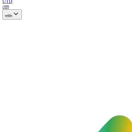
UTD
হোম
সার্ভিস