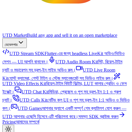
UTD Market
Build any app and sell it on an open marketplace
ডেভেলপার
UTD Stream SDK
Flutter-এর জন্য headless LiveKit অডিও/ভিডিও
সেশন — UI আপনি বানাবেন।
UTD Audio Room Kit
সিট, রিয়েল-টাইম
চ্যাট ও মডারেশন সহ ড্রপ-ইন লাইভ অডিও রুম।
UTD Live Room
Kit
হোস্ট ক্যামেরা, গেস্ট টাইল ও স্টেজ ম্যানেজমেন্ট সহ ভিডিও লাইভ রুম।
UTD Video Effects Kit
রিয়েল-টাইম বিউটি ফিল্টার, LUT কালার গ্রেডিং ও ফেস
ইফেক্ট।
UTD Chat Kit
মিডিয়া, প্রেজেন্স ও পুশ সহ ড্রপ-ইন 1:1 ও গ্রুপ
চ্যাট।
UTD Calls Kit
নেটিভ কল UI ও পুশ সহ ড্রপ-ইন 1:1 অডিও ও ভিডিও
কল।
UTD Games
আপনার অ্যাপে একটি সম্পূর্ণ গেম ক্যাটালগ যোগ করুন —
UTD আপনার এজেন্সি হিসেবে এটি পরিচালনা করে।
সমস্ত SDK ব্রাউজ করুন
Pricing
আমাদের সম্পর্কে