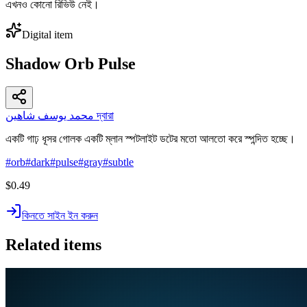
এখনও কোনো রিভিউ নেই।
Digital item
Shadow Orb Pulse
محمد يوسف شاهين দ্বারা
একটি গাঢ় ধূসর গোলক একটি ম্লান স্পটলাইট ডটের মতো আলতো করে স্পন্দিত হচ্ছে।
#
orb
#
dark
#
pulse
#
gray
#
subtle
$0.49
কিনতে সাইন ইন করুন
Related items