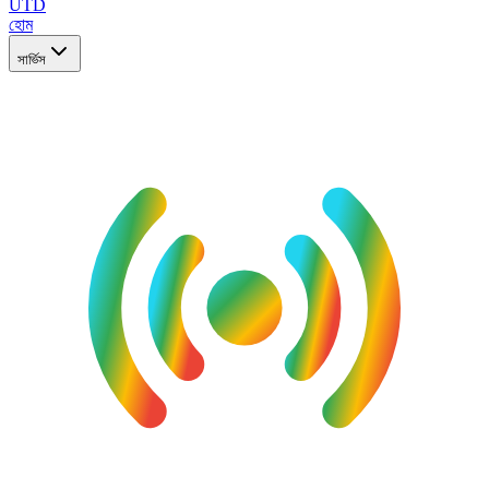
UTD
হোম
সার্ভিস