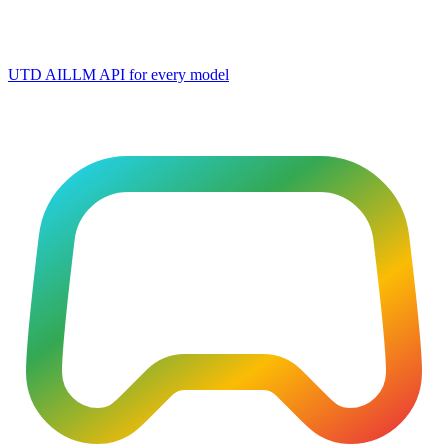
UTD AI
LLM API for every model