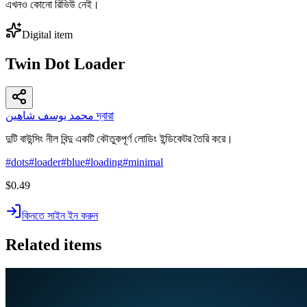
এখনও কোনো রিভিউ নেই।
Digital item
Twin Dot Loader
محمد يوسف شاهين দ্বারা
দুটি বাউন্সিং নীল বিন্দু একটি কৌতুকপূর্ণ লোডিং ইন্ডিকেটর তৈরি করে।
#
dots
#
loader
#
blue
#
loading
#
minimal
$0.49
কিনতে সাইন ইন করুন
Related items