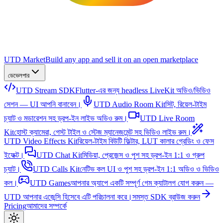
UTD Market
Build any app and sell it on an open marketplace
ডেভেলপার
UTD Stream SDK
Flutter-এর জন্য headless LiveKit অডিও/ভিডিও
সেশন — UI আপনি বানাবেন।
UTD Audio Room Kit
সিট, রিয়েল-টাইম
চ্যাট ও মডারেশন সহ ড্রপ-ইন লাইভ অডিও রুম।
UTD Live Room
Kit
হোস্ট ক্যামেরা, গেস্ট টাইল ও স্টেজ ম্যানেজমেন্ট সহ ভিডিও লাইভ রুম।
UTD Video Effects Kit
রিয়েল-টাইম বিউটি ফিল্টার, LUT কালার গ্রেডিং ও ফেস
ইফেক্ট।
UTD Chat Kit
মিডিয়া, প্রেজেন্স ও পুশ সহ ড্রপ-ইন 1:1 ও গ্রুপ
চ্যাট।
UTD Calls Kit
নেটিভ কল UI ও পুশ সহ ড্রপ-ইন 1:1 অডিও ও ভিডিও
কল।
UTD Games
আপনার অ্যাপে একটি সম্পূর্ণ গেম ক্যাটালগ যোগ করুন —
UTD আপনার এজেন্সি হিসেবে এটি পরিচালনা করে।
সমস্ত SDK ব্রাউজ করুন
Pricing
আমাদের সম্পর্কে