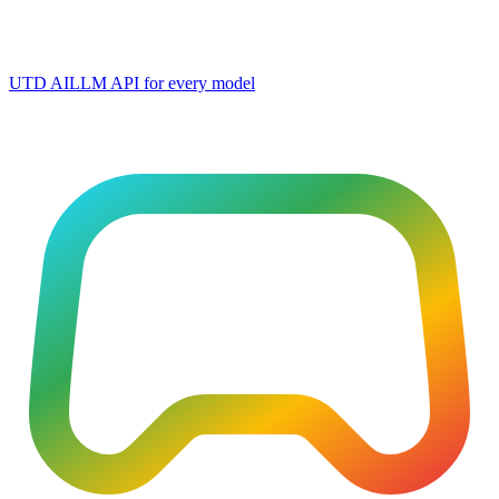
UTD AI
LLM API for every model