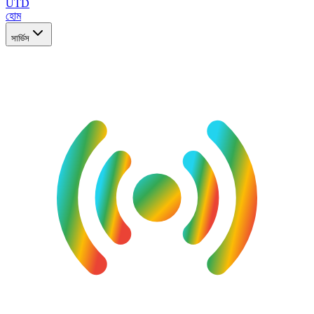
UTD
হোম
সার্ভিস