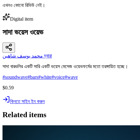
এখনও কোনো রিভিউ নেই।
Digital item
সাদা ভয়েস ওয়েভ
محمد يوسف شاهين দ্বারা
সাদা বারগুলির একটি সারি একটি ভয়েস মেসেজ ওয়েভফর্মের মতো তরঙ্গায়িত হচ্ছে।
#
soundwave
#
bars
#
white
#
voice
#
wave
$0.59
কিনতে সাইন ইন করুন
Related items