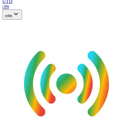
UTD
হোম
সার্ভিস