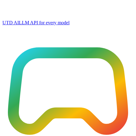
UTD AI
LLM API for every model