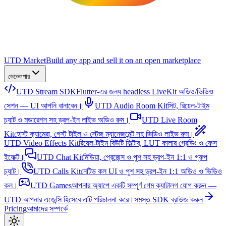
UTD Market
Build any app and sell it on an open marketplace
ডেভেলপার
UTD Stream SDK
Flutter-এর জন্য headless LiveKit অডিও/ভিডিও
সেশন — UI আপনি বানাবেন।
UTD Audio Room Kit
সিট, রিয়েল-টাইম
চ্যাট ও মডারেশন সহ ড্রপ-ইন লাইভ অডিও রুম।
UTD Live Room
Kit
হোস্ট ক্যামেরা, গেস্ট টাইল ও স্টেজ ম্যানেজমেন্ট সহ ভিডিও লাইভ রুম।
UTD Video Effects Kit
রিয়েল-টাইম বিউটি ফিল্টার, LUT কালার গ্রেডিং ও ফেস
ইফেক্ট।
UTD Chat Kit
মিডিয়া, প্রেজেন্স ও পুশ সহ ড্রপ-ইন 1:1 ও গ্রুপ
চ্যাট।
UTD Calls Kit
নেটিভ কল UI ও পুশ সহ ড্রপ-ইন 1:1 অডিও ও ভিডিও
কল।
UTD Games
আপনার অ্যাপে একটি সম্পূর্ণ গেম ক্যাটালগ যোগ করুন —
UTD আপনার এজেন্সি হিসেবে এটি পরিচালনা করে।
সমস্ত SDK ব্রাউজ করুন
Pricing
আমাদের সম্পর্কে