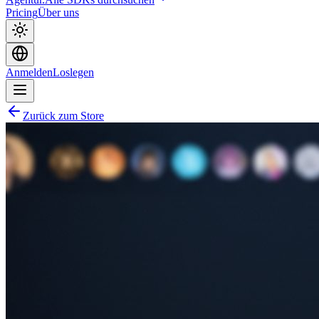
Pricing
Über uns
Anmelden
Loslegen
Zurück zum Store