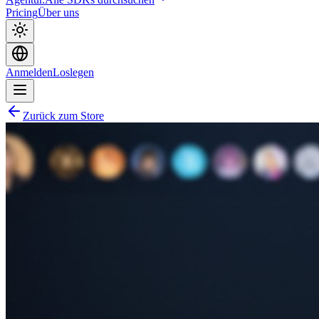
Pricing
Über uns
Anmelden
Loslegen
Zurück zum Store