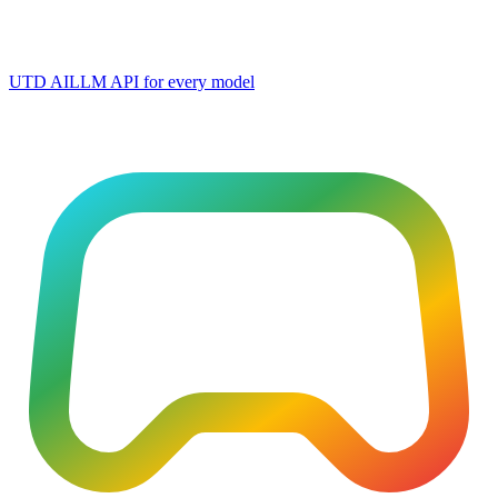
UTD AI
LLM API for every model