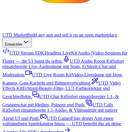
UTD Market
Build any app and sell it on an open marketplace
Entwickler
UTD Stream SDK
Headless LiveKit Audio-/Video-Sessions für
Flutter — die UI baust du selbst.
UTD Audio Room Kit
Sofort
einsatzbereite Live-Audioräume mit Seats, Echtzeit-Chat und
Moderation.
UTD Live Room Kit
Video-Liveräume mit Host-
Kamera, Gast-Kacheln und Bühnenverwaltung.
UTD Video
Effects Kit
Echtzeit-Beauty-Filter, LUT-Farbkorrektur und
Gesichtseffekte.
UTD Chat Kit
Sofort einsatzbereiter 1:1- &
Gruppenchat mit Medien, Präsenz und Push.
UTD Calls
Kit
Sofort einsatzbereite 1:1-Audio- & Videoanrufe mit nativer
Anruf-UI und Push.
UTD Games
Füge deiner App einen
vollständigen Spielekatalog hinzu — UTD betreibt ihn als deine
Agentur.
Alle SDKs durchsuchen