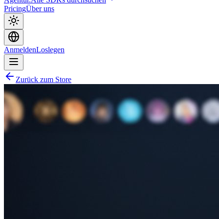
Pricing
Über uns
Anmelden
Loslegen
Zurück zum Store