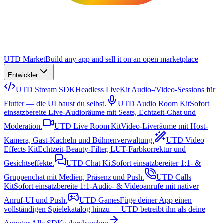
UTD Market
Build any app and sell it on an open marketplace
Entwickler
UTD Stream SDK
Headless LiveKit Audio-/Video-Sessions für
Flutter — die UI baust du selbst.
UTD Audio Room Kit
Sofort
einsatzbereite Live-Audioräume mit Seats, Echtzeit-Chat und
Moderation.
UTD Live Room Kit
Video-Liveräume mit Host-
Kamera, Gast-Kacheln und Bühnenverwaltung.
UTD Video
Effects Kit
Echtzeit-Beauty-Filter, LUT-Farbkorrektur und
Gesichtseffekte.
UTD Chat Kit
Sofort einsatzbereiter 1:1- &
Gruppenchat mit Medien, Präsenz und Push.
UTD Calls
Kit
Sofort einsatzbereite 1:1-Audio- & Videoanrufe mit nativer
Anruf-UI und Push.
UTD Games
Füge deiner App einen
vollständigen Spielekatalog hinzu — UTD betreibt ihn als deine
Agentur.
Alle SDKs durchsuchen