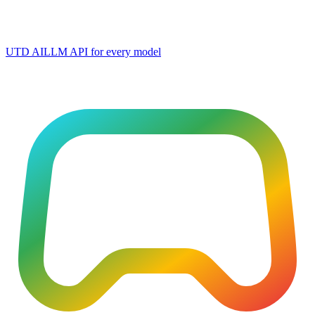
UTD AI
LLM API for every model