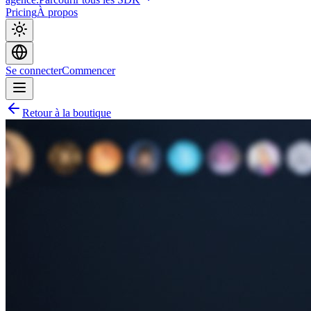
Pricing
À propos
Se connecter
Commencer
Retour à la boutique