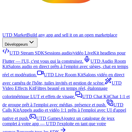
UTD Market
Build any app and sell it on an open marketplace
Développeurs
UTD Stream SDK
Sessions audio/vidéo LiveKit headless pour
Flutter — l'UI, c'est vous qui la construisez.
UTD Audio Room
Kit
Salons audio en direct prêts à l'emploi avec sièges, chat en temps
réel et modération.
UTD Live Room Kit
Salons vidéo en direct
avec caméra de l'hôte, tuiles invités et gestion de scène.
UTD
Video Effects Kit
Filtres beauté en temps réel, étalonnage
colorimétrique LUT et effets de visage.
UTD Chat Kit
Chat 1:1 et
de groupe prêt à l'emploi avec médias, présence et push.
UTD
Calls Kit
Appels audio et vidéo 1:1 prêts à l'emploi avec UI d'appel
native et push.
UTD Games
Ajoutez un catalogue de jeux
complet à votre app — UTD l'exploite en tant que votre
agence.
Parcourir tous les SDK