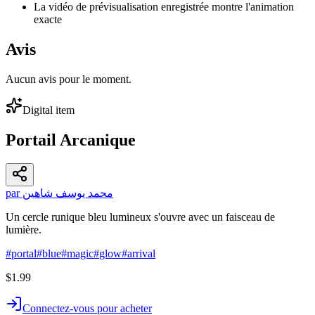
La vidéo de prévisualisation enregistrée montre l'animation
exacte
Avis
Aucun avis pour le moment.
Digital item
Portail Arcanique
par محمد يوسف شاهين
Un cercle runique bleu lumineux s'ouvre avec un faisceau de
lumière.
#
portal
#
blue
#
magic
#
glow
#
arrival
$1.99
Connectez-vous pour acheter