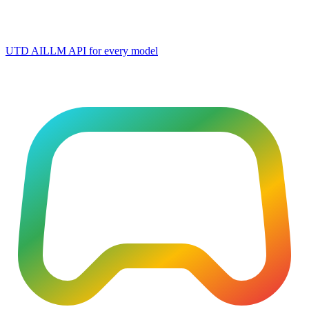
UTD AI
LLM API for every model