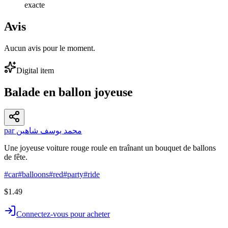
exacte
Avis
Aucun avis pour le moment.
Digital item
Balade en ballon joyeuse
par محمد يوسف شاهين
Une joyeuse voiture rouge roule en traînant un bouquet de ballons
de fête.
#
car
#
balloons
#
red
#
party
#
ride
$1.49
Connectez-vous pour acheter