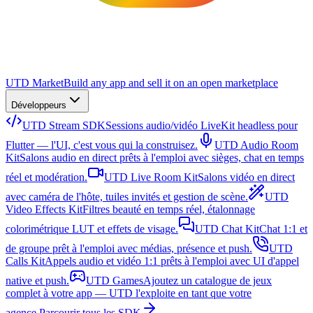
UTD Market
Build any app and sell it on an open marketplace
Développeurs
UTD Stream SDK
Sessions audio/vidéo LiveKit headless pour
Flutter — l'UI, c'est vous qui la construisez.
UTD Audio Room
Kit
Salons audio en direct prêts à l'emploi avec sièges, chat en temps
réel et modération.
UTD Live Room Kit
Salons vidéo en direct
avec caméra de l'hôte, tuiles invités et gestion de scène.
UTD
Video Effects Kit
Filtres beauté en temps réel, étalonnage
colorimétrique LUT et effets de visage.
UTD Chat Kit
Chat 1:1 et
de groupe prêt à l'emploi avec médias, présence et push.
UTD
Calls Kit
Appels audio et vidéo 1:1 prêts à l'emploi avec UI d'appel
native et push.
UTD Games
Ajoutez un catalogue de jeux
complet à votre app — UTD l'exploite en tant que votre
agence.
Parcourir tous les SDK