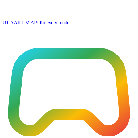
UTD AI
LLM API for every model