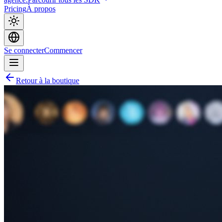
Pricing
À propos
Se connecter
Commencer
Retour à la boutique