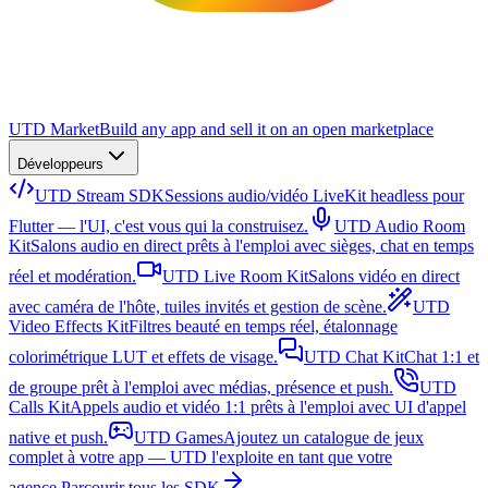
UTD Market
Build any app and sell it on an open marketplace
Développeurs
UTD Stream SDK
Sessions audio/vidéo LiveKit headless pour
Flutter — l'UI, c'est vous qui la construisez.
UTD Audio Room
Kit
Salons audio en direct prêts à l'emploi avec sièges, chat en temps
réel et modération.
UTD Live Room Kit
Salons vidéo en direct
avec caméra de l'hôte, tuiles invités et gestion de scène.
UTD
Video Effects Kit
Filtres beauté en temps réel, étalonnage
colorimétrique LUT et effets de visage.
UTD Chat Kit
Chat 1:1 et
de groupe prêt à l'emploi avec médias, présence et push.
UTD
Calls Kit
Appels audio et vidéo 1:1 prêts à l'emploi avec UI d'appel
native et push.
UTD Games
Ajoutez un catalogue de jeux
complet à votre app — UTD l'exploite en tant que votre
agence.
Parcourir tous les SDK