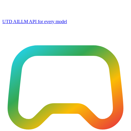
UTD AI
LLM API for every model