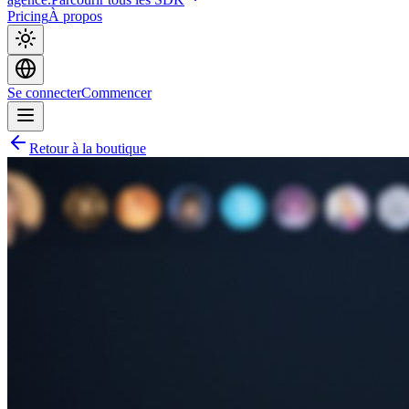
Pricing
À propos
Se connecter
Commencer
Retour à la boutique