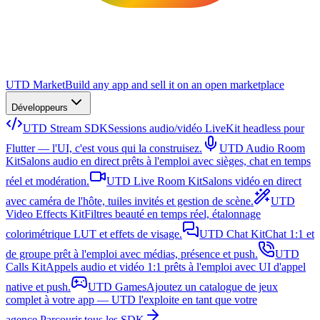
UTD Market
Build any app and sell it on an open marketplace
Développeurs
UTD Stream SDK
Sessions audio/vidéo LiveKit headless pour
Flutter — l'UI, c'est vous qui la construisez.
UTD Audio Room
Kit
Salons audio en direct prêts à l'emploi avec sièges, chat en temps
réel et modération.
UTD Live Room Kit
Salons vidéo en direct
avec caméra de l'hôte, tuiles invités et gestion de scène.
UTD
Video Effects Kit
Filtres beauté en temps réel, étalonnage
colorimétrique LUT et effets de visage.
UTD Chat Kit
Chat 1:1 et
de groupe prêt à l'emploi avec médias, présence et push.
UTD
Calls Kit
Appels audio et vidéo 1:1 prêts à l'emploi avec UI d'appel
native et push.
UTD Games
Ajoutez un catalogue de jeux
complet à votre app — UTD l'exploite en tant que votre
agence.
Parcourir tous les SDK