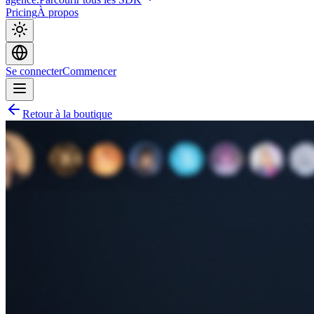
Pricing
À propos
Se connecter
Commencer
Retour à la boutique