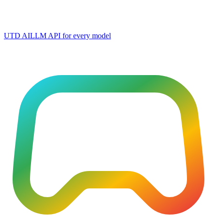
UTD AI
LLM API for every model