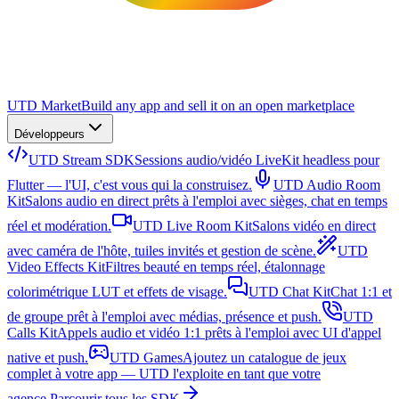
UTD Market
Build any app and sell it on an open marketplace
Développeurs
UTD Stream SDK
Sessions audio/vidéo LiveKit headless pour
Flutter — l'UI, c'est vous qui la construisez.
UTD Audio Room
Kit
Salons audio en direct prêts à l'emploi avec sièges, chat en temps
réel et modération.
UTD Live Room Kit
Salons vidéo en direct
avec caméra de l'hôte, tuiles invités et gestion de scène.
UTD
Video Effects Kit
Filtres beauté en temps réel, étalonnage
colorimétrique LUT et effets de visage.
UTD Chat Kit
Chat 1:1 et
de groupe prêt à l'emploi avec médias, présence et push.
UTD
Calls Kit
Appels audio et vidéo 1:1 prêts à l'emploi avec UI d'appel
native et push.
UTD Games
Ajoutez un catalogue de jeux
complet à votre app — UTD l'exploite en tant que votre
agence.
Parcourir tous les SDK