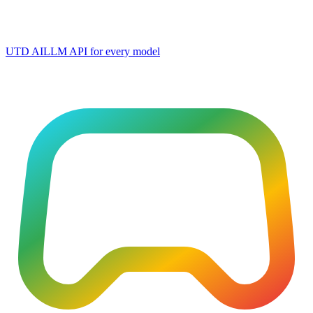
UTD AI
LLM API for every model