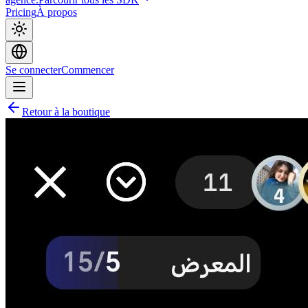
Pricing
À propos
Se connecter
Commencer
Retour à la boutique