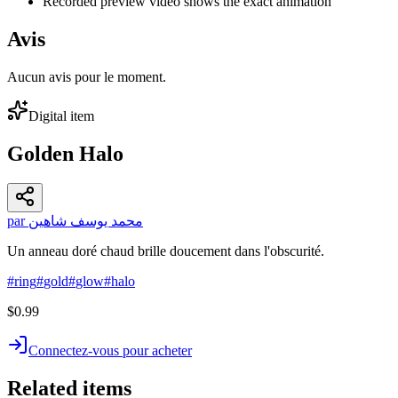
Recorded preview video shows the exact animation
Avis
Aucun avis pour le moment.
Digital item
Golden Halo
par محمد يوسف شاهين
Un anneau doré chaud brille doucement dans l'obscurité.
#
ring
#
gold
#
glow
#
halo
$0.99
Connectez-vous pour acheter
Related items