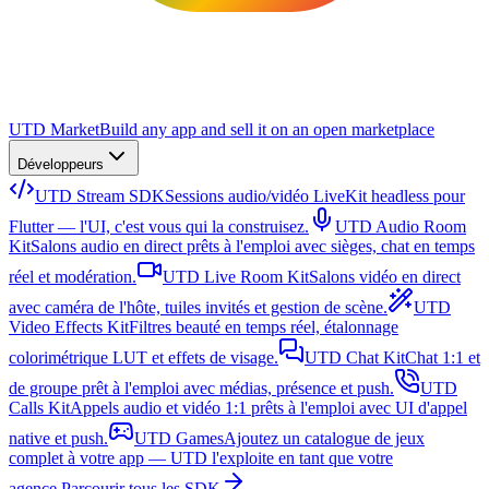
UTD Market
Build any app and sell it on an open marketplace
Développeurs
UTD Stream SDK
Sessions audio/vidéo LiveKit headless pour
Flutter — l'UI, c'est vous qui la construisez.
UTD Audio Room
Kit
Salons audio en direct prêts à l'emploi avec sièges, chat en temps
réel et modération.
UTD Live Room Kit
Salons vidéo en direct
avec caméra de l'hôte, tuiles invités et gestion de scène.
UTD
Video Effects Kit
Filtres beauté en temps réel, étalonnage
colorimétrique LUT et effets de visage.
UTD Chat Kit
Chat 1:1 et
de groupe prêt à l'emploi avec médias, présence et push.
UTD
Calls Kit
Appels audio et vidéo 1:1 prêts à l'emploi avec UI d'appel
native et push.
UTD Games
Ajoutez un catalogue de jeux
complet à votre app — UTD l'exploite en tant que votre
agence.
Parcourir tous les SDK