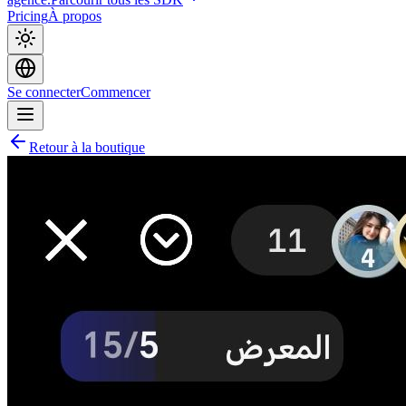
Pricing
À propos
Se connecter
Commencer
Retour à la boutique