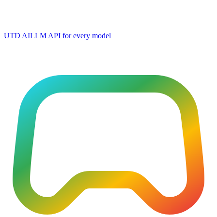
UTD AI
LLM API for every model