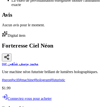
La vidéo de prévisualisation enregistrée montre l'animation
exacte
Avis
Aucun avis pour le moment.
Digital item
Forteresse Ciel Néon
par محمد يوسف شاهين
Une machine néon futuriste brillant de lumières holographiques.
#
neon
#
scifi
#
machine
#
hologram
#
futuristic
$1.99
Connectez-vous pour acheter