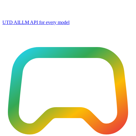
UTD AI
LLM API for every model