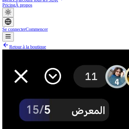
Pricing
À propos
Se connecter
Commencer
Retour à la boutique