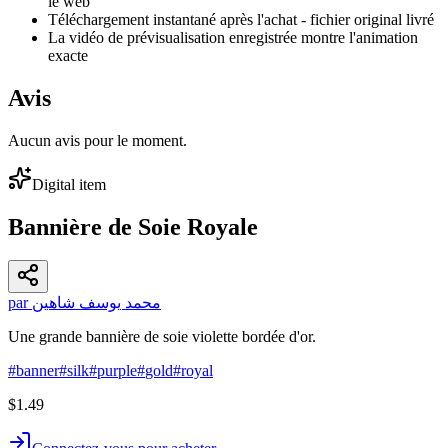
le web
Téléchargement instantané après l'achat - fichier original livré
La vidéo de prévisualisation enregistrée montre l'animation
exacte
Avis
Aucun avis pour le moment.
Digital item
Bannière de Soie Royale
par محمد يوسف شاهين
Une grande bannière de soie violette bordée d'or.
#
banner
#
silk
#
purple
#
gold
#
royal
$1.49