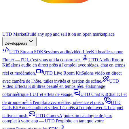
UTD Market
Build any app and sell it on an open marketplace
Développeurs
UTD Stream SDK
Sessions audio/vidéo LiveKit headless pour
Flutter — l'UI, c'est vous qui la construisez.
UTD Audio Room
Kit
Salons audio en direct prêts à l'emploi avec sièges, chat en temps
réel et modération.
UTD Live Room Kit
Salons vidéo en direct
avec caméra de l'hôte, tuiles invités et gestion de scène.
UTD
Video Effects Kit
Filtres beauté en temps réel, étalonnage
colorimétrique LUT et effets de visage.
UTD Chat Kit
Chat 1:1 et
de groupe prêt à l'emploi avec médias, présence et push.
UTD
Calls Kit
Appels audio et vidéo 1:1 prêts à l'emploi avec UI d'appel
native et push.
UTD Games
Ajoutez un catalogue de jeux
complet à votre app — UTD l'exploite en tant que votre
agence.
Parcourir tous les SDK