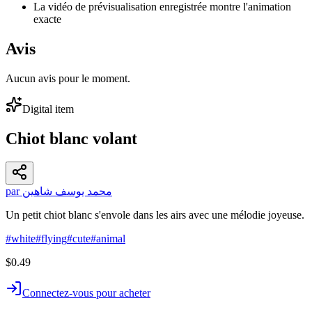
La vidéo de prévisualisation enregistrée montre l'animation
exacte
Avis
Aucun avis pour le moment.
Digital item
Chiot blanc volant
par محمد يوسف شاهين
Un petit chiot blanc s'envole dans les airs avec une mélodie joyeuse.
#
white
#
flying
#
cute
#
animal
$0.49
Connectez-vous pour acheter