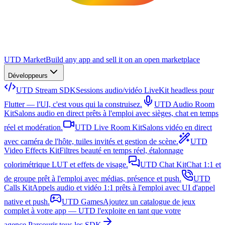
UTD Market
Build any app and sell it on an open marketplace
Développeurs
UTD Stream SDK
Sessions audio/vidéo LiveKit headless pour
Flutter — l'UI, c'est vous qui la construisez.
UTD Audio Room
Kit
Salons audio en direct prêts à l'emploi avec sièges, chat en temps
réel et modération.
UTD Live Room Kit
Salons vidéo en direct
avec caméra de l'hôte, tuiles invités et gestion de scène.
UTD
Video Effects Kit
Filtres beauté en temps réel, étalonnage
colorimétrique LUT et effets de visage.
UTD Chat Kit
Chat 1:1 et
de groupe prêt à l'emploi avec médias, présence et push.
UTD
Calls Kit
Appels audio et vidéo 1:1 prêts à l'emploi avec UI d'appel
native et push.
UTD Games
Ajoutez un catalogue de jeux
complet à votre app — UTD l'exploite en tant que votre
agence.
Parcourir tous les SDK