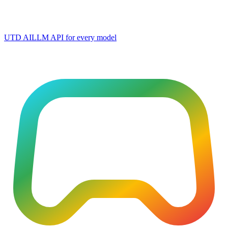
UTD AI
LLM API for every model