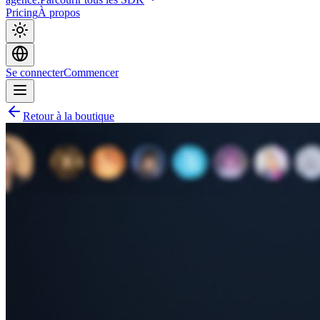
Pricing
À propos
Se connecter
Commencer
Retour à la boutique