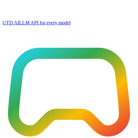
UTD AI
LLM API for every model