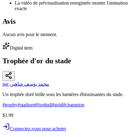
La vidéo de prévisualisation enregistrée montre l'animation
exacte
Avis
Aucun avis pour le moment.
Digital item
Trophée d'or du stade
par محمد يوسف شاهين
Un trophée doré brille sous les lumières éblouissantes du stade.
#
trophy
#
stadium
#
football
#
gold
#
champion
$1.99
Connectez-vous pour acheter