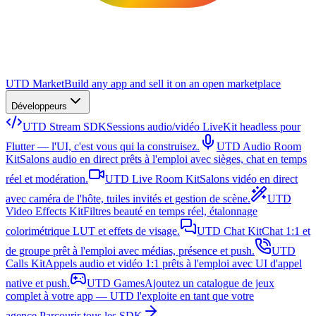
UTD Market
Build any app and sell it on an open marketplace
Développeurs
UTD Stream SDK
Sessions audio/vidéo LiveKit headless pour
Flutter — l'UI, c'est vous qui la construisez.
UTD Audio Room
Kit
Salons audio en direct prêts à l'emploi avec sièges, chat en temps
réel et modération.
UTD Live Room Kit
Salons vidéo en direct
avec caméra de l'hôte, tuiles invités et gestion de scène.
UTD
Video Effects Kit
Filtres beauté en temps réel, étalonnage
colorimétrique LUT et effets de visage.
UTD Chat Kit
Chat 1:1 et
de groupe prêt à l'emploi avec médias, présence et push.
UTD
Calls Kit
Appels audio et vidéo 1:1 prêts à l'emploi avec UI d'appel
native et push.
UTD Games
Ajoutez un catalogue de jeux
complet à votre app — UTD l'exploite en tant que votre
agence.
Parcourir tous les SDK