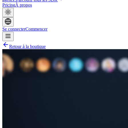
Pricing
À propos
Se connecter
Commencer
Retour à la boutique