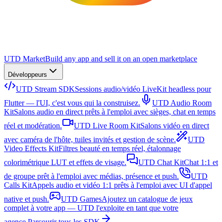
UTD Market
Build any app and sell it on an open marketplace
Développeurs
UTD Stream SDK
Sessions audio/vidéo LiveKit headless pour
Flutter — l'UI, c'est vous qui la construisez.
UTD Audio Room
Kit
Salons audio en direct prêts à l'emploi avec sièges, chat en temps
réel et modération.
UTD Live Room Kit
Salons vidéo en direct
avec caméra de l'hôte, tuiles invités et gestion de scène.
UTD
Video Effects Kit
Filtres beauté en temps réel, étalonnage
colorimétrique LUT et effets de visage.
UTD Chat Kit
Chat 1:1 et
de groupe prêt à l'emploi avec médias, présence et push.
UTD
Calls Kit
Appels audio et vidéo 1:1 prêts à l'emploi avec UI d'appel
native et push.
UTD Games
Ajoutez un catalogue de jeux
complet à votre app — UTD l'exploite en tant que votre
agence.
Parcourir tous les SDK