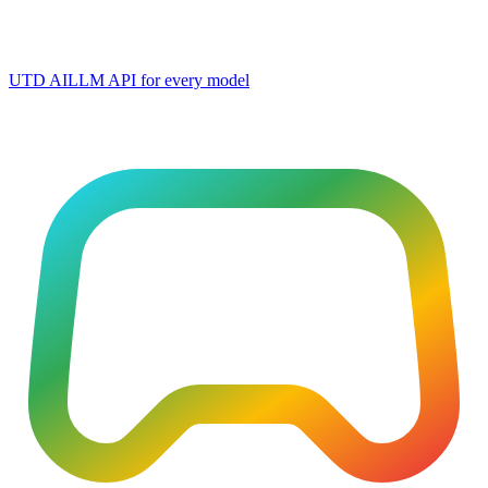
UTD AI
LLM API for every model