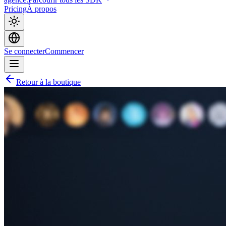
Pricing
À propos
Se connecter
Commencer
Retour à la boutique