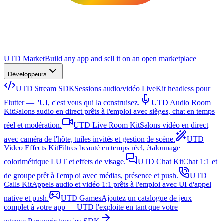
UTD Market
Build any app and sell it on an open marketplace
Développeurs
UTD Stream SDK
Sessions audio/vidéo LiveKit headless pour
Flutter — l'UI, c'est vous qui la construisez.
UTD Audio Room
Kit
Salons audio en direct prêts à l'emploi avec sièges, chat en temps
réel et modération.
UTD Live Room Kit
Salons vidéo en direct
avec caméra de l'hôte, tuiles invités et gestion de scène.
UTD
Video Effects Kit
Filtres beauté en temps réel, étalonnage
colorimétrique LUT et effets de visage.
UTD Chat Kit
Chat 1:1 et
de groupe prêt à l'emploi avec médias, présence et push.
UTD
Calls Kit
Appels audio et vidéo 1:1 prêts à l'emploi avec UI d'appel
native et push.
UTD Games
Ajoutez un catalogue de jeux
complet à votre app — UTD l'exploite en tant que votre
agence.
Parcourir tous les SDK