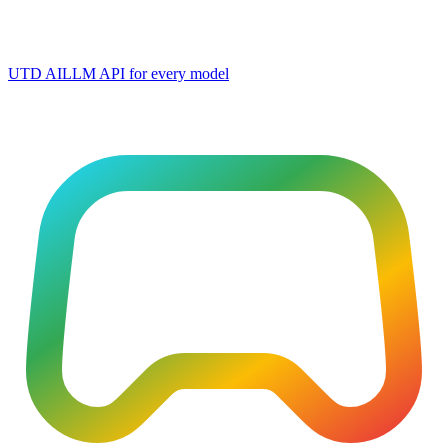
UTD AI
LLM API for every model