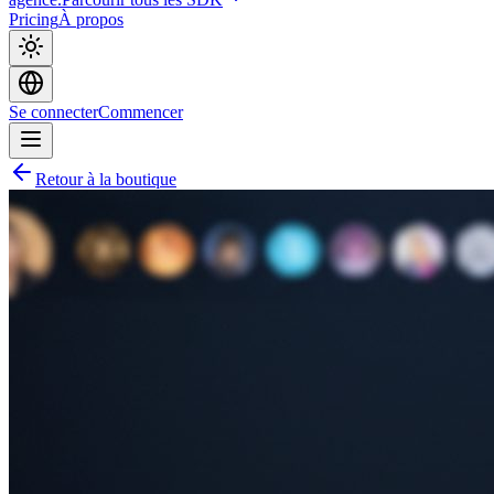
Pricing
À propos
Se connecter
Commencer
Retour à la boutique