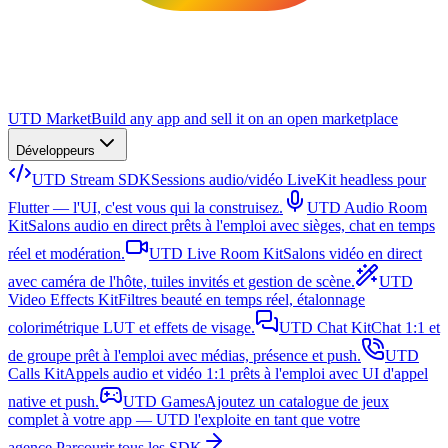
UTD Market
Build any app and sell it on an open marketplace
Développeurs
UTD Stream SDK
Sessions audio/vidéo LiveKit headless pour
Flutter — l'UI, c'est vous qui la construisez.
UTD Audio Room
Kit
Salons audio en direct prêts à l'emploi avec sièges, chat en temps
réel et modération.
UTD Live Room Kit
Salons vidéo en direct
avec caméra de l'hôte, tuiles invités et gestion de scène.
UTD
Video Effects Kit
Filtres beauté en temps réel, étalonnage
colorimétrique LUT et effets de visage.
UTD Chat Kit
Chat 1:1 et
de groupe prêt à l'emploi avec médias, présence et push.
UTD
Calls Kit
Appels audio et vidéo 1:1 prêts à l'emploi avec UI d'appel
native et push.
UTD Games
Ajoutez un catalogue de jeux
complet à votre app — UTD l'exploite en tant que votre
agence.
Parcourir tous les SDK