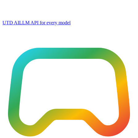
UTD AI
LLM API for every model