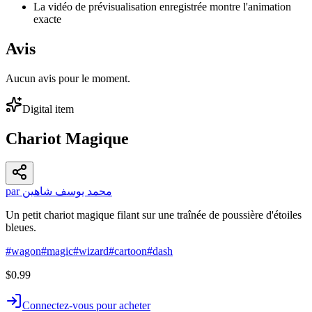
La vidéo de prévisualisation enregistrée montre l'animation
exacte
Avis
Aucun avis pour le moment.
Digital item
Chariot Magique
par محمد يوسف شاهين
Un petit chariot magique filant sur une traînée de poussière d'étoiles
bleues.
#
wagon
#
magic
#
wizard
#
cartoon
#
dash
$0.99
Connectez-vous pour acheter