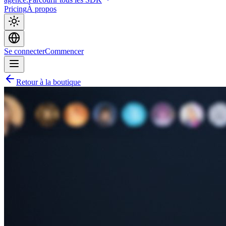
Pricing
À propos
Se connecter
Commencer
Retour à la boutique