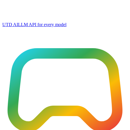
UTD AI
LLM API for every model