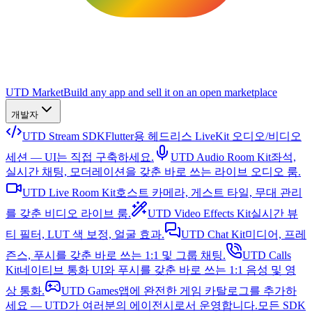
UTD Market
Build any app and sell it on an open marketplace
개발자
UTD Stream SDK
Flutter용 헤드리스 LiveKit 오디오/비디오
세션 — UI는 직접 구축하세요.
UTD Audio Room Kit
좌석,
실시간 채팅, 모더레이션을 갖춘 바로 쓰는 라이브 오디오 룸.
UTD Live Room Kit
호스트 카메라, 게스트 타일, 무대 관리
를 갖춘 비디오 라이브 룸.
UTD Video Effects Kit
실시간 뷰
티 필터, LUT 색 보정, 얼굴 효과.
UTD Chat Kit
미디어, 프레
즌스, 푸시를 갖춘 바로 쓰는 1:1 및 그룹 채팅.
UTD Calls
Kit
네이티브 통화 UI와 푸시를 갖춘 바로 쓰는 1:1 음성 및 영
상 통화.
UTD Games
앱에 완전한 게임 카탈로그를 추가하
세요 — UTD가 여러분의 에이전시로서 운영합니다.
모든 SDK