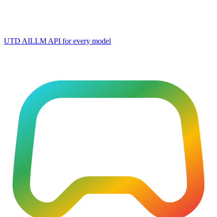
UTD AI
LLM API for every model