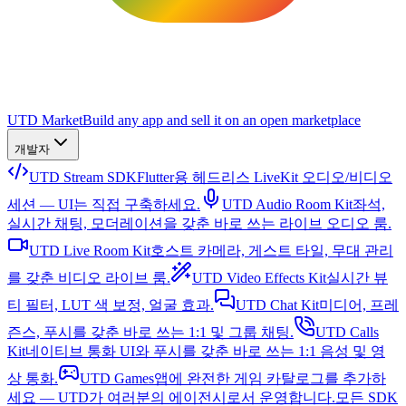
UTD Market
Build any app and sell it on an open marketplace
개발자
UTD Stream SDK
Flutter용 헤드리스 LiveKit 오디오/비디오
세션 — UI는 직접 구축하세요.
UTD Audio Room Kit
좌석,
실시간 채팅, 모더레이션을 갖춘 바로 쓰는 라이브 오디오 룸.
UTD Live Room Kit
호스트 카메라, 게스트 타일, 무대 관리
를 갖춘 비디오 라이브 룸.
UTD Video Effects Kit
실시간 뷰
티 필터, LUT 색 보정, 얼굴 효과.
UTD Chat Kit
미디어, 프레
즌스, 푸시를 갖춘 바로 쓰는 1:1 및 그룹 채팅.
UTD Calls
Kit
네이티브 통화 UI와 푸시를 갖춘 바로 쓰는 1:1 음성 및 영
상 통화.
UTD Games
앱에 완전한 게임 카탈로그를 추가하
세요 — UTD가 여러분의 에이전시로서 운영합니다.
모든 SDK