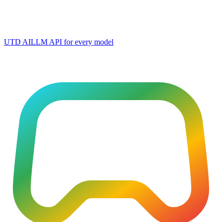
UTD AI
LLM API for every model