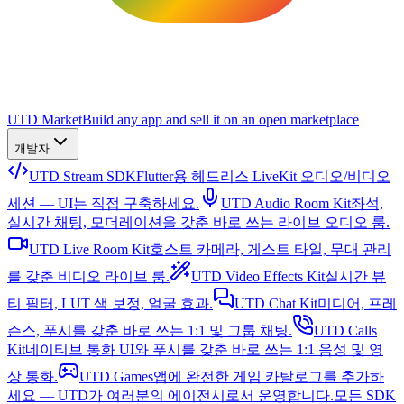
UTD Market
Build any app and sell it on an open marketplace
개발자
UTD Stream SDK
Flutter용 헤드리스 LiveKit 오디오/비디오
세션 — UI는 직접 구축하세요.
UTD Audio Room Kit
좌석,
실시간 채팅, 모더레이션을 갖춘 바로 쓰는 라이브 오디오 룸.
UTD Live Room Kit
호스트 카메라, 게스트 타일, 무대 관리
를 갖춘 비디오 라이브 룸.
UTD Video Effects Kit
실시간 뷰
티 필터, LUT 색 보정, 얼굴 효과.
UTD Chat Kit
미디어, 프레
즌스, 푸시를 갖춘 바로 쓰는 1:1 및 그룹 채팅.
UTD Calls
Kit
네이티브 통화 UI와 푸시를 갖춘 바로 쓰는 1:1 음성 및 영
상 통화.
UTD Games
앱에 완전한 게임 카탈로그를 추가하
세요 — UTD가 여러분의 에이전시로서 운영합니다.
모든 SDK