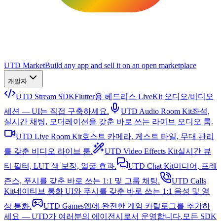
UTD Market
Build any app and sell it on an open marketplace
개발자
UTD Stream SDK
Flutter용 헤드리스 LiveKit 오디오/비디오
세션 — UI는 직접 구축하세요.
UTD Audio Room Kit
좌석,
실시간 채팅, 모더레이션을 갖춘 바로 쓰는 라이브 오디오 룸.
UTD Live Room Kit
호스트 카메라, 게스트 타일, 무대 관리
를 갖춘 비디오 라이브 룸.
UTD Video Effects Kit
실시간 뷰
티 필터, LUT 색 보정, 얼굴 효과.
UTD Chat Kit
미디어, 프레
즌스, 푸시를 갖춘 바로 쓰는 1:1 및 그룹 채팅.
UTD Calls
Kit
네이티브 통화 UI와 푸시를 갖춘 바로 쓰는 1:1 음성 및 영
상 통화.
UTD Games
앱에 완전한 게임 카탈로그를 추가하
세요 — UTD가 여러분의 에이전시로서 운영합니다.
모든 SDK