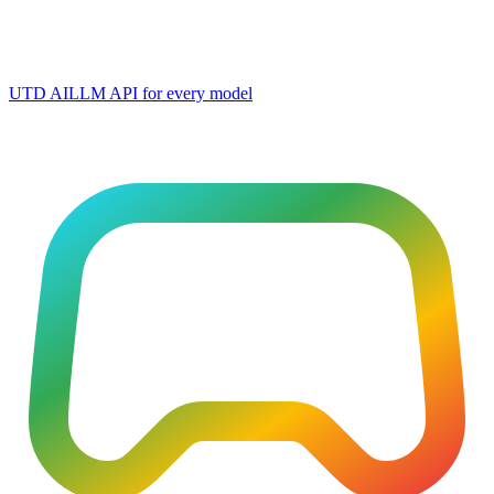
UTD AI
LLM API for every model