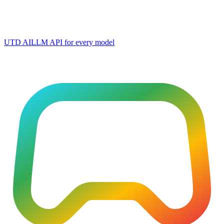
UTD AI
LLM API for every model