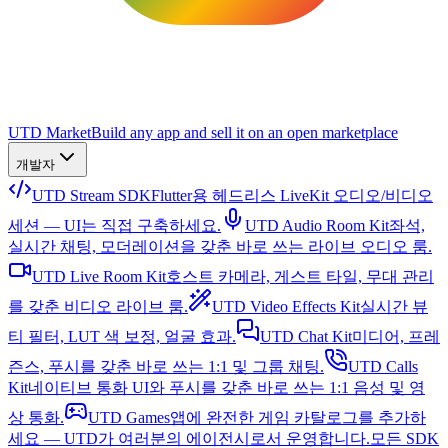
UTD Market
Build any app and sell it on an open marketplace
개발자
UTD Stream SDK
Flutter용 헤드리스 LiveKit 오디오/비디오
세션 — UI는 직접 구축하세요.
UTD Audio Room Kit
좌석,
실시간 채팅, 모더레이션을 갖춘 바로 쓰는 라이브 오디오 룸.
UTD Live Room Kit
호스트 카메라, 게스트 타일, 무대 관리
를 갖춘 비디오 라이브 룸.
UTD Video Effects Kit
실시간 뷰
티 필터, LUT 색 보정, 얼굴 효과.
UTD Chat Kit
미디어, 프레
즌스, 푸시를 갖춘 바로 쓰는 1:1 및 그룹 채팅.
UTD Calls
Kit
네이티브 통화 UI와 푸시를 갖춘 바로 쓰는 1:1 음성 및 영
상 통화.
UTD Games
앱에 완전한 게임 카탈로그를 추가하
세요 — UTD가 여러분의 에이전시로서 운영합니다.
모든 SDK