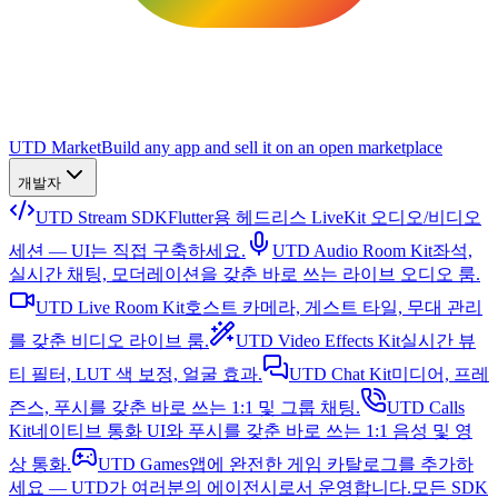
UTD Market
Build any app and sell it on an open marketplace
개발자
UTD Stream SDK
Flutter용 헤드리스 LiveKit 오디오/비디오
세션 — UI는 직접 구축하세요.
UTD Audio Room Kit
좌석,
실시간 채팅, 모더레이션을 갖춘 바로 쓰는 라이브 오디오 룸.
UTD Live Room Kit
호스트 카메라, 게스트 타일, 무대 관리
를 갖춘 비디오 라이브 룸.
UTD Video Effects Kit
실시간 뷰
티 필터, LUT 색 보정, 얼굴 효과.
UTD Chat Kit
미디어, 프레
즌스, 푸시를 갖춘 바로 쓰는 1:1 및 그룹 채팅.
UTD Calls
Kit
네이티브 통화 UI와 푸시를 갖춘 바로 쓰는 1:1 음성 및 영
상 통화.
UTD Games
앱에 완전한 게임 카탈로그를 추가하
세요 — UTD가 여러분의 에이전시로서 운영합니다.
모든 SDK