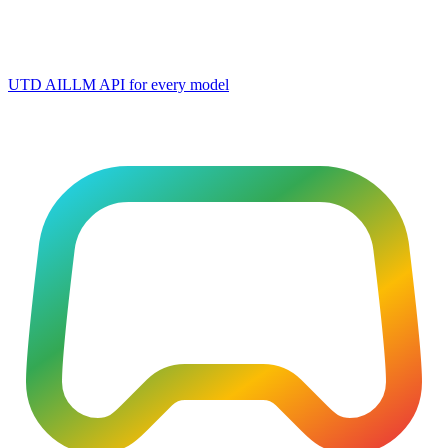
UTD AI
LLM API for every model