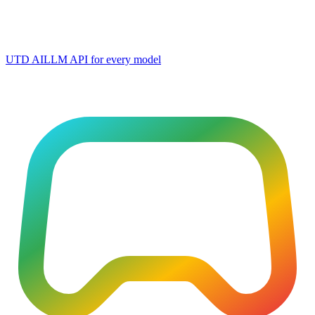
UTD AI
LLM API for every model