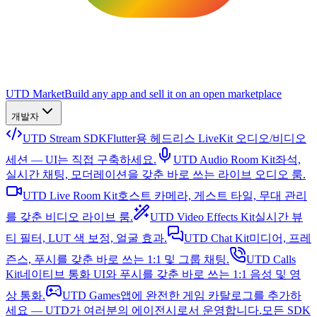
UTD Market
Build any app and sell it on an open marketplace
개발자
UTD Stream SDK
Flutter용 헤드리스 LiveKit 오디오/비디오
세션 — UI는 직접 구축하세요.
UTD Audio Room Kit
좌석,
실시간 채팅, 모더레이션을 갖춘 바로 쓰는 라이브 오디오 룸.
UTD Live Room Kit
호스트 카메라, 게스트 타일, 무대 관리
를 갖춘 비디오 라이브 룸.
UTD Video Effects Kit
실시간 뷰
티 필터, LUT 색 보정, 얼굴 효과.
UTD Chat Kit
미디어, 프레
즌스, 푸시를 갖춘 바로 쓰는 1:1 및 그룹 채팅.
UTD Calls
Kit
네이티브 통화 UI와 푸시를 갖춘 바로 쓰는 1:1 음성 및 영
상 통화.
UTD Games
앱에 완전한 게임 카탈로그를 추가하
세요 — UTD가 여러분의 에이전시로서 운영합니다.
모든 SDK