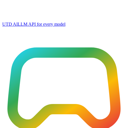
UTD AI
LLM API for every model