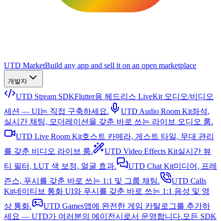
UTD Market
Build any app and sell it on an open marketplace
개발자
UTD Stream SDK
Flutter용 헤드리스 LiveKit 오디오/비디오
세션 — UI는 직접 구축하세요.
UTD Audio Room Kit
좌석,
실시간 채팅, 모더레이션을 갖춘 바로 쓰는 라이브 오디오 룸.
UTD Live Room Kit
호스트 카메라, 게스트 타일, 무대 관리
를 갖춘 비디오 라이브 룸.
UTD Video Effects Kit
실시간 뷰
티 필터, LUT 색 보정, 얼굴 효과.
UTD Chat Kit
미디어, 프레
즌스, 푸시를 갖춘 바로 쓰는 1:1 및 그룹 채팅.
UTD Calls
Kit
네이티브 통화 UI와 푸시를 갖춘 바로 쓰는 1:1 음성 및 영
상 통화.
UTD Games
앱에 완전한 게임 카탈로그를 추가하
세요 — UTD가 여러분의 에이전시로서 운영합니다.
모든 SDK