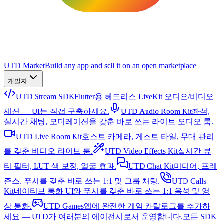
UTD Market
Build any app and sell it on an open marketplace
개발자
UTD Stream SDK
Flutter용 헤드리스 LiveKit 오디오/비디오
세션 — UI는 직접 구축하세요.
UTD Audio Room Kit
좌석,
실시간 채팅, 모더레이션을 갖춘 바로 쓰는 라이브 오디오 룸.
UTD Live Room Kit
호스트 카메라, 게스트 타일, 무대 관리
를 갖춘 비디오 라이브 룸.
UTD Video Effects Kit
실시간 뷰
티 필터, LUT 색 보정, 얼굴 효과.
UTD Chat Kit
미디어, 프레
즌스, 푸시를 갖춘 바로 쓰는 1:1 및 그룹 채팅.
UTD Calls
Kit
네이티브 통화 UI와 푸시를 갖춘 바로 쓰는 1:1 음성 및 영
상 통화.
UTD Games
앱에 완전한 게임 카탈로그를 추가하
세요 — UTD가 여러분의 에이전시로서 운영합니다.
모든 SDK