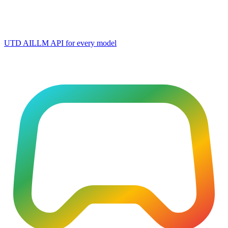
UTD AI
LLM API for every model