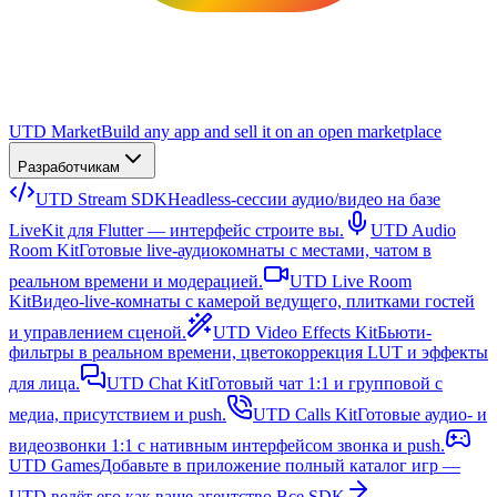
UTD Market
Build any app and sell it on an open marketplace
Разработчикам
UTD Stream SDK
Headless-сессии аудио/видео на базе
LiveKit для Flutter — интерфейс строите вы.
UTD Audio
Room Kit
Готовые live-аудиокомнаты с местами, чатом в
реальном времени и модерацией.
UTD Live Room
Kit
Видео-live-комнаты с камерой ведущего, плитками гостей
и управлением сценой.
UTD Video Effects Kit
Бьюти-
фильтры в реальном времени, цветокоррекция LUT и эффекты
для лица.
UTD Chat Kit
Готовый чат 1:1 и групповой с
медиа, присутствием и push.
UTD Calls Kit
Готовые аудио- и
видеозвонки 1:1 с нативным интерфейсом звонка и push.
UTD Games
Добавьте в приложение полный каталог игр —
UTD ведёт его как ваше агентство.
Все SDK