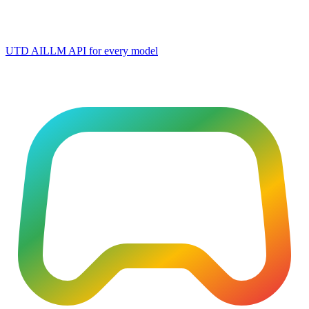
UTD AI
LLM API for every model