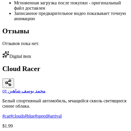
Мгновенная загрузка после покупки - оригинальный
файл доставлен
Записанное предварительное видео показывает точную
анимацию
Отзывы
Отзывов пока нет.
Digital item
Cloud Racer
от محمد يوسف شاهين
Белый спортивный автомобиль, мчащийся сквозь светящиеся
синие облака.
#
car
#
clouds
#
blue
#
speed
#
arrival
$1.99