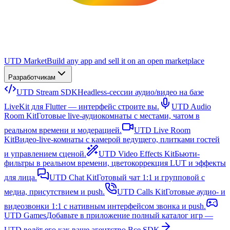
UTD Market
Build any app and sell it on an open marketplace
Разработчикам
UTD Stream SDK
Headless-сессии аудио/видео на базе
LiveKit для Flutter — интерфейс строите вы.
UTD Audio
Room Kit
Готовые live-аудиокомнаты с местами, чатом в
реальном времени и модерацией.
UTD Live Room
Kit
Видео-live-комнаты с камерой ведущего, плитками гостей
и управлением сценой.
UTD Video Effects Kit
Бьюти-
фильтры в реальном времени, цветокоррекция LUT и эффекты
для лица.
UTD Chat Kit
Готовый чат 1:1 и групповой с
медиа, присутствием и push.
UTD Calls Kit
Готовые аудио- и
видеозвонки 1:1 с нативным интерфейсом звонка и push.
UTD Games
Добавьте в приложение полный каталог игр —
UTD ведёт его как ваше агентство.
Все SDK