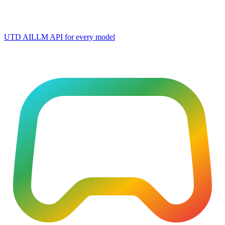
UTD AI
LLM API for every model