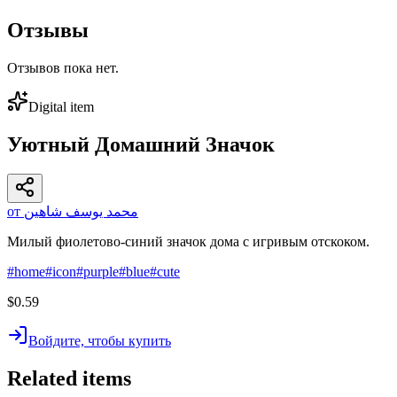
Отзывы
Отзывов пока нет.
Digital item
Уютный Домашний Значок
от محمد يوسف شاهين
Милый фиолетово-синий значок дома с игривым отскоком.
#
home
#
icon
#
purple
#
blue
#
cute
$0.59
Войдите, чтобы купить
Related items