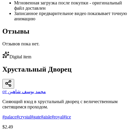
Мгновенная загрузка после покупки - оригинальный
файл доставлен
Записанное предварительное видео показывает точную
анимацию
Отзывы
Отзывов пока нет.
Digital item
Хрустальный Дворец
от محمد يوسف شاهين
Сияющий вход в хрустальный дворец с величественным
светящимся проходом.
#
palace
#
crystal
#
gate
#
aisle
#
royal
#
ice
$2.49