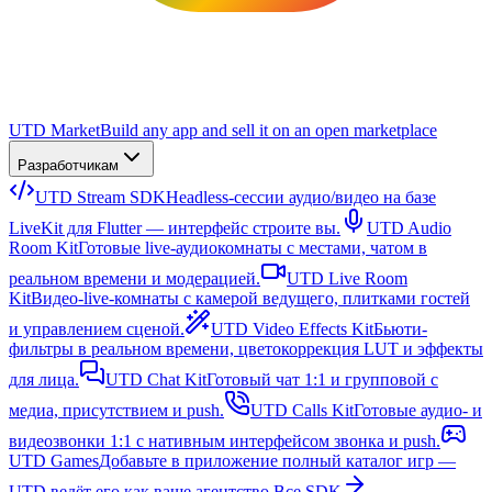
UTD Market
Build any app and sell it on an open marketplace
Разработчикам
UTD Stream SDK
Headless-сессии аудио/видео на базе
LiveKit для Flutter — интерфейс строите вы.
UTD Audio
Room Kit
Готовые live-аудиокомнаты с местами, чатом в
реальном времени и модерацией.
UTD Live Room
Kit
Видео-live-комнаты с камерой ведущего, плитками гостей
и управлением сценой.
UTD Video Effects Kit
Бьюти-
фильтры в реальном времени, цветокоррекция LUT и эффекты
для лица.
UTD Chat Kit
Готовый чат 1:1 и групповой с
медиа, присутствием и push.
UTD Calls Kit
Готовые аудио- и
видеозвонки 1:1 с нативным интерфейсом звонка и push.
UTD Games
Добавьте в приложение полный каталог игр —
UTD ведёт его как ваше агентство.
Все SDK