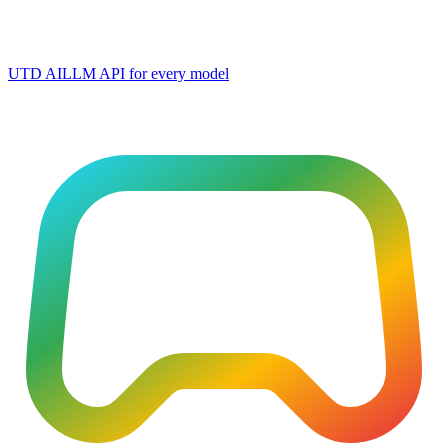
UTD AI
LLM API for every model