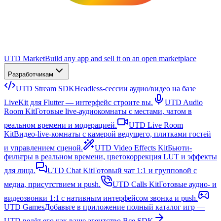
UTD Market
Build any app and sell it on an open marketplace
Разработчикам
UTD Stream SDK
Headless-сессии аудио/видео на базе
LiveKit для Flutter — интерфейс строите вы.
UTD Audio
Room Kit
Готовые live-аудиокомнаты с местами, чатом в
реальном времени и модерацией.
UTD Live Room
Kit
Видео-live-комнаты с камерой ведущего, плитками гостей
и управлением сценой.
UTD Video Effects Kit
Бьюти-
фильтры в реальном времени, цветокоррекция LUT и эффекты
для лица.
UTD Chat Kit
Готовый чат 1:1 и групповой с
медиа, присутствием и push.
UTD Calls Kit
Готовые аудио- и
видеозвонки 1:1 с нативным интерфейсом звонка и push.
UTD Games
Добавьте в приложение полный каталог игр —
UTD ведёт его как ваше агентство.
Все SDK