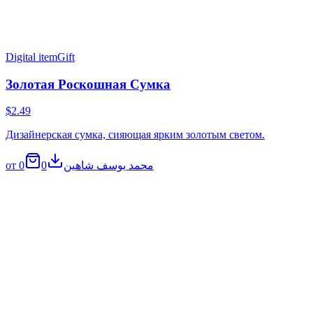
Digital item
Gift
Золотая Роскошная Сумка
$2.49
Дизайнерская сумка, сияющая ярким золотым светом.
0
0
от محمد يوسف شاهين