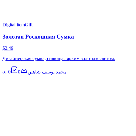
Digital item
Gift
Золотая Роскошная Сумка
$2.49
Дизайнерская сумка, сияющая ярким золотым светом.
0
0
от محمد يوسف شاهين