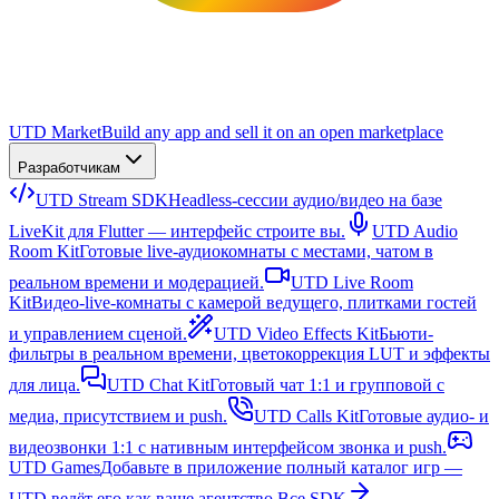
UTD Market
Build any app and sell it on an open marketplace
Разработчикам
UTD Stream SDK
Headless-сессии аудио/видео на базе
LiveKit для Flutter — интерфейс строите вы.
UTD Audio
Room Kit
Готовые live-аудиокомнаты с местами, чатом в
реальном времени и модерацией.
UTD Live Room
Kit
Видео-live-комнаты с камерой ведущего, плитками гостей
и управлением сценой.
UTD Video Effects Kit
Бьюти-
фильтры в реальном времени, цветокоррекция LUT и эффекты
для лица.
UTD Chat Kit
Готовый чат 1:1 и групповой с
медиа, присутствием и push.
UTD Calls Kit
Готовые аудио- и
видеозвонки 1:1 с нативным интерфейсом звонка и push.
UTD Games
Добавьте в приложение полный каталог игр —
UTD ведёт его как ваше агентство.
Все SDK