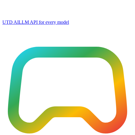
UTD AI
LLM API for every model