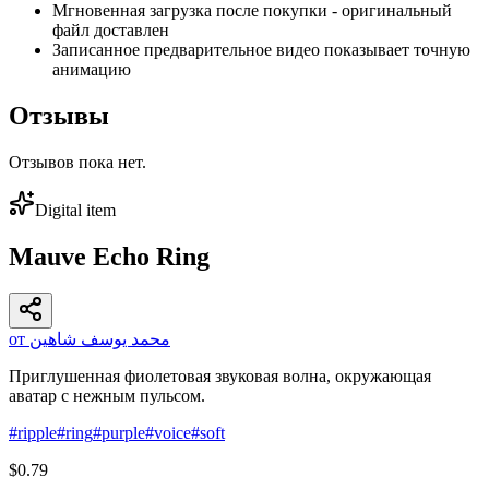
Мгновенная загрузка после покупки - оригинальный
файл доставлен
Записанное предварительное видео показывает точную
анимацию
Отзывы
Отзывов пока нет.
Digital item
Mauve Echo Ring
от محمد يوسف شاهين
Приглушенная фиолетовая звуковая волна, окружающая
аватар с нежным пульсом.
#
ripple
#
ring
#
purple
#
voice
#
soft
$0.79