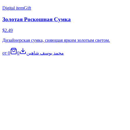
Digital item
Gift
Золотая Роскошная Сумка
$2.49
Дизайнерская сумка, сияющая ярким золотым светом.
0
0
от محمد يوسف شاهين