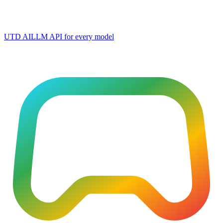
UTD AI
LLM API for every model