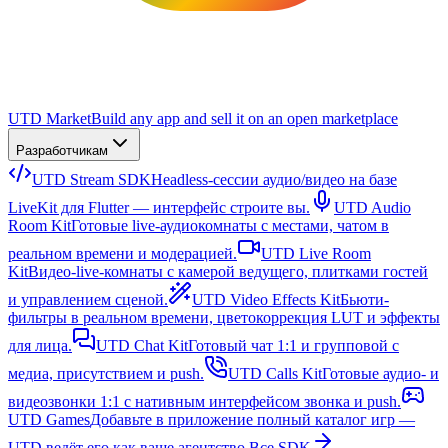
UTD Market
Build any app and sell it on an open marketplace
Разработчикам
UTD Stream SDK
Headless-сессии аудио/видео на базе
LiveKit для Flutter — интерфейс строите вы.
UTD Audio
Room Kit
Готовые live-аудиокомнаты с местами, чатом в
реальном времени и модерацией.
UTD Live Room
Kit
Видео-live-комнаты с камерой ведущего, плитками гостей
и управлением сценой.
UTD Video Effects Kit
Бьюти-
фильтры в реальном времени, цветокоррекция LUT и эффекты
для лица.
UTD Chat Kit
Готовый чат 1:1 и групповой с
медиа, присутствием и push.
UTD Calls Kit
Готовые аудио- и
видеозвонки 1:1 с нативным интерфейсом звонка и push.
UTD Games
Добавьте в приложение полный каталог игр —
UTD ведёт его как ваше агентство.
Все SDK