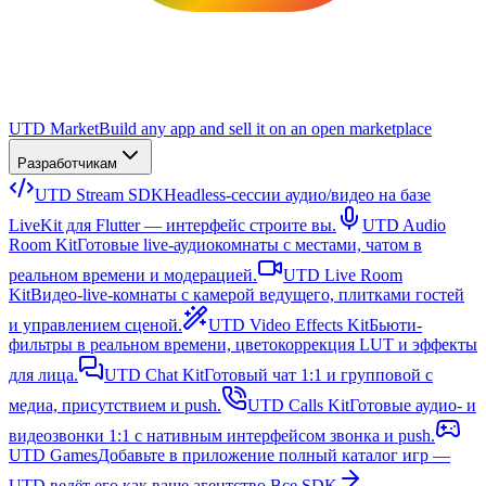
UTD Market
Build any app and sell it on an open marketplace
Разработчикам
UTD Stream SDK
Headless-сессии аудио/видео на базе
LiveKit для Flutter — интерфейс строите вы.
UTD Audio
Room Kit
Готовые live-аудиокомнаты с местами, чатом в
реальном времени и модерацией.
UTD Live Room
Kit
Видео-live-комнаты с камерой ведущего, плитками гостей
и управлением сценой.
UTD Video Effects Kit
Бьюти-
фильтры в реальном времени, цветокоррекция LUT и эффекты
для лица.
UTD Chat Kit
Готовый чат 1:1 и групповой с
медиа, присутствием и push.
UTD Calls Kit
Готовые аудио- и
видеозвонки 1:1 с нативным интерфейсом звонка и push.
UTD Games
Добавьте в приложение полный каталог игр —
UTD ведёт его как ваше агентство.
Все SDK