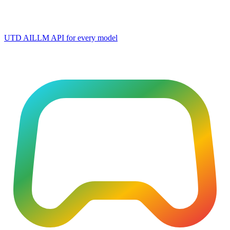
UTD AI
LLM API for every model