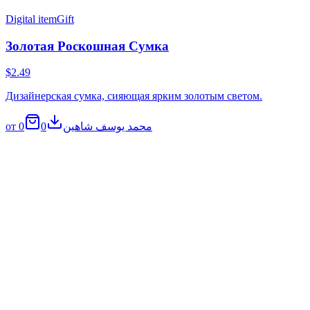
Digital item
Gift
Золотая Роскошная Сумка
$2.49
Дизайнерская сумка, сияющая ярким золотым светом.
0
0
от محمد يوسف شاهين