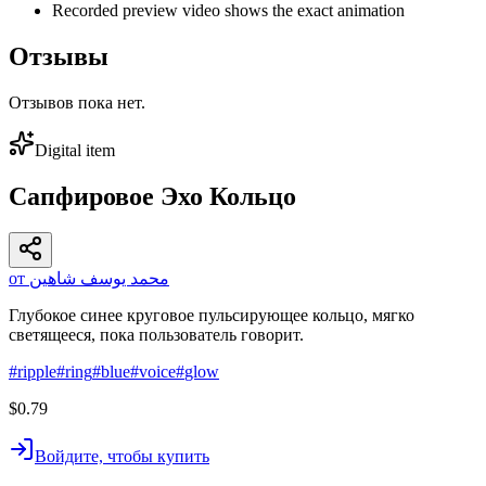
Recorded preview video shows the exact animation
Отзывы
Отзывов пока нет.
Digital item
Сапфировое Эхо Кольцо
от محمد يوسف شاهين
Глубокое синее круговое пульсирующее кольцо, мягко
светящееся, пока пользователь говорит.
#
ripple
#
ring
#
blue
#
voice
#
glow
$0.79
Войдите, чтобы купить