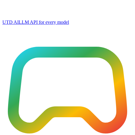
UTD AI
LLM API for every model