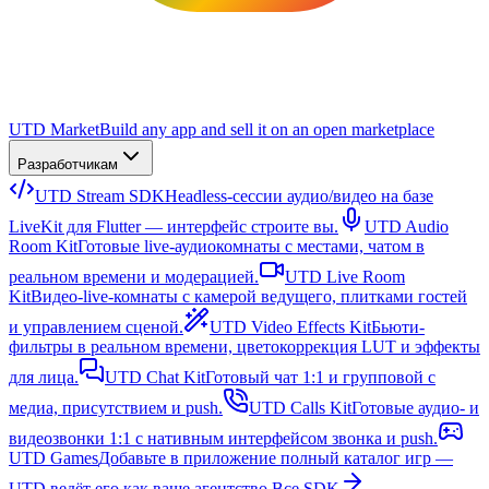
UTD Market
Build any app and sell it on an open marketplace
Разработчикам
UTD Stream SDK
Headless-сессии аудио/видео на базе
LiveKit для Flutter — интерфейс строите вы.
UTD Audio
Room Kit
Готовые live-аудиокомнаты с местами, чатом в
реальном времени и модерацией.
UTD Live Room
Kit
Видео-live-комнаты с камерой ведущего, плитками гостей
и управлением сценой.
UTD Video Effects Kit
Бьюти-
фильтры в реальном времени, цветокоррекция LUT и эффекты
для лица.
UTD Chat Kit
Готовый чат 1:1 и групповой с
медиа, присутствием и push.
UTD Calls Kit
Готовые аудио- и
видеозвонки 1:1 с нативным интерфейсом звонка и push.
UTD Games
Добавьте в приложение полный каталог игр —
UTD ведёт его как ваше агентство.
Все SDK