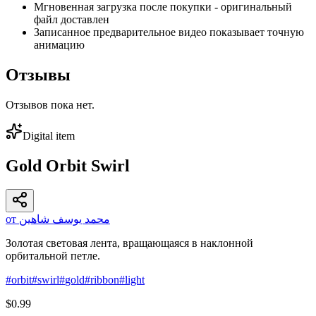
Мгновенная загрузка после покупки - оригинальный
файл доставлен
Записанное предварительное видео показывает точную
анимацию
Отзывы
Отзывов пока нет.
Digital item
Gold Orbit Swirl
от محمد يوسف شاهين
Золотая световая лента, вращающаяся в наклонной
орбитальной петле.
#
orbit
#
swirl
#
gold
#
ribbon
#
light
$0.99