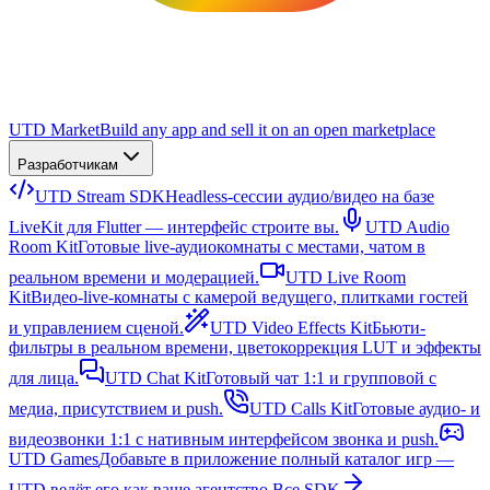
UTD Market
Build any app and sell it on an open marketplace
Разработчикам
UTD Stream SDK
Headless-сессии аудио/видео на базе
LiveKit для Flutter — интерфейс строите вы.
UTD Audio
Room Kit
Готовые live-аудиокомнаты с местами, чатом в
реальном времени и модерацией.
UTD Live Room
Kit
Видео-live-комнаты с камерой ведущего, плитками гостей
и управлением сценой.
UTD Video Effects Kit
Бьюти-
фильтры в реальном времени, цветокоррекция LUT и эффекты
для лица.
UTD Chat Kit
Готовый чат 1:1 и групповой с
медиа, присутствием и push.
UTD Calls Kit
Готовые аудио- и
видеозвонки 1:1 с нативным интерфейсом звонка и push.
UTD Games
Добавьте в приложение полный каталог игр —
UTD ведёт его как ваше агентство.
Все SDK