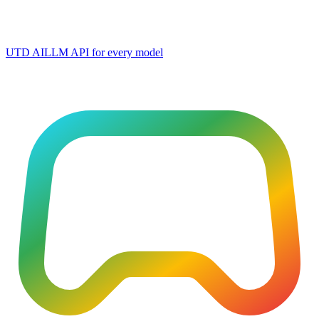
UTD AI
LLM API for every model