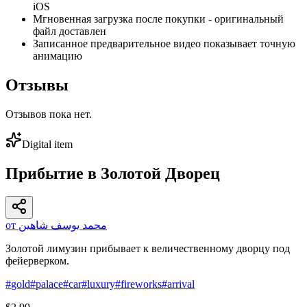
iOS
Мгновенная загрузка после покупки - оригинальный
файл доставлен
Записанное предварительное видео показывает точную
анимацию
Отзывы
Отзывов пока нет.
Digital item
Прибытие в Золотой Дворец
от محمد يوسف شاهين
Золотой лимузин прибывает к величественному дворцу под
фейерверком.
#
gold
#
palace
#
car
#
luxury
#
fireworks
#
arrival