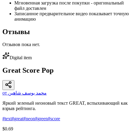
Мгновенная загрузка после покупки - оригинальный
файл доставлен
Записанное предварительное видео показывает точную
анимацию
Отзывы
Отзывов пока нет.
Digital item
Great Score Pop
от محمد يوسف شاهين
Яркий зеленый неоновый текст GREAT, вспыхивающий как
взрыв рейтинга.
#
text
#
great
#
neon
#
green
#
score
$0.69