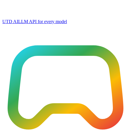
UTD AI
LLM API for every model