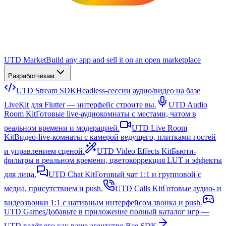
UTD Market
Build any app and sell it on an open marketplace
Разработчикам
UTD Stream SDK
Headless-сессии аудио/видео на базе
LiveKit для Flutter — интерфейс строите вы.
UTD Audio
Room Kit
Готовые live-аудиокомнаты с местами, чатом в
реальном времени и модерацией.
UTD Live Room
Kit
Видео-live-комнаты с камерой ведущего, плитками гостей
и управлением сценой.
UTD Video Effects Kit
Бьюти-
фильтры в реальном времени, цветокоррекция LUT и эффекты
для лица.
UTD Chat Kit
Готовый чат 1:1 и групповой с
медиа, присутствием и push.
UTD Calls Kit
Готовые аудио- и
видеозвонки 1:1 с нативным интерфейсом звонка и push.
UTD Games
Добавьте в приложение полный каталог игр —
UTD ведёт его как ваше агентство.
Все SDK