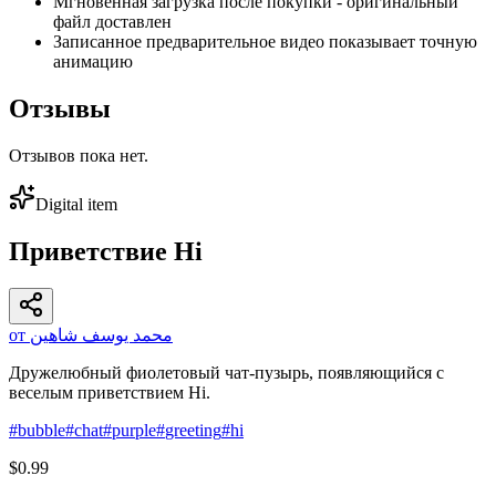
Мгновенная загрузка после покупки - оригинальный
файл доставлен
Записанное предварительное видео показывает точную
анимацию
Отзывы
Отзывов пока нет.
Digital item
Приветствие Hi
от محمد يوسف شاهين
Дружелюбный фиолетовый чат-пузырь, появляющийся с
веселым приветствием Hi.
#
bubble
#
chat
#
purple
#
greeting
#
hi
$0.99