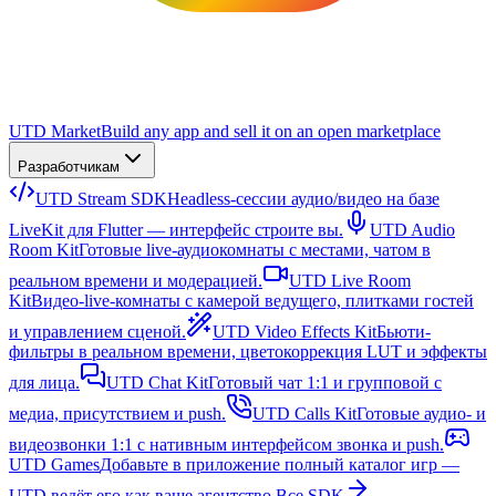
UTD Market
Build any app and sell it on an open marketplace
Разработчикам
UTD Stream SDK
Headless-сессии аудио/видео на базе
LiveKit для Flutter — интерфейс строите вы.
UTD Audio
Room Kit
Готовые live-аудиокомнаты с местами, чатом в
реальном времени и модерацией.
UTD Live Room
Kit
Видео-live-комнаты с камерой ведущего, плитками гостей
и управлением сценой.
UTD Video Effects Kit
Бьюти-
фильтры в реальном времени, цветокоррекция LUT и эффекты
для лица.
UTD Chat Kit
Готовый чат 1:1 и групповой с
медиа, присутствием и push.
UTD Calls Kit
Готовые аудио- и
видеозвонки 1:1 с нативным интерфейсом звонка и push.
UTD Games
Добавьте в приложение полный каталог игр —
UTD ведёт его как ваше агентство.
Все SDK