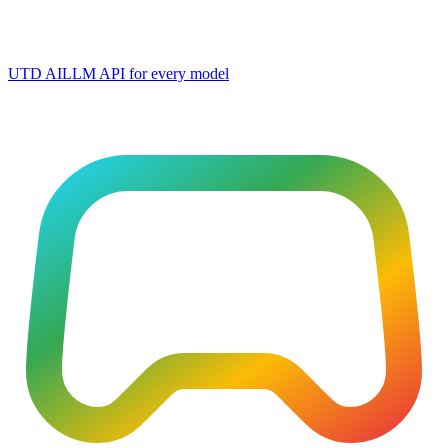
UTD AI
LLM API for every model